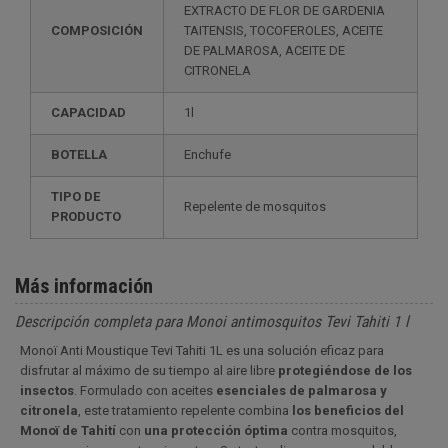
EXTRACTO DE FLOR DE GARDENIA
COMPOSICIÓN
TAITENSIS, TOCOFEROLES, ACEITE
DE PALMAROSA, ACEITE DE
CITRONELA
CAPACIDAD
1l
BOTELLA
Enchufe
TIPO DE
Repelente de mosquitos
PRODUCTO
Más información
Descripción completa para Monoi antimosquitos Tevi Tahiti 1 l
Monoï Anti Moustique Tevi Tahiti 1L es una solución eficaz para
disfrutar al máximo de su tiempo al aire libre
protegiéndose de los
insectos
. Formulado con aceites
esenciales de palmarosa y
citronela
, este tratamiento repelente combina
los beneficios del
Monoï de Tahití
con
una protección óptima
contra mosquitos,