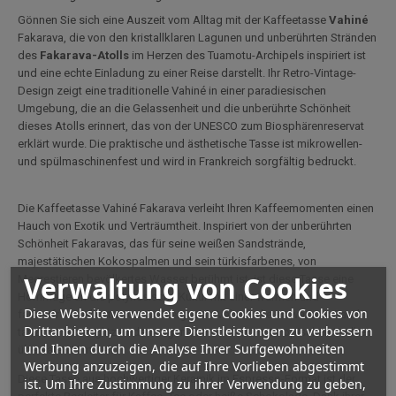
Gönnen Sie sich eine Auszeit vom Alltag mit der Kaffeetasse
Vahiné
Fakarava, die von den kristallklaren Lagunen und unberührten Stränden
des
Fakarava-Atolls
im Herzen des Tuamotu-Archipels inspiriert ist
und eine echte Einladung zu einer Reise darstellt. Ihr Retro-Vintage-
Design zeigt eine traditionelle Vahiné in einer paradiesischen
Umgebung, die an die Gelassenheit und die unberührte Schönheit
dieses Atolls erinnert, das von der UNESCO zum Biosphärenreservat
erklärt wurde. Die praktische und ästhetische Tasse ist mikrowellen-
und spülmaschinenfest und wird in Frankreich sorgfältig bedruckt.
Die Kaffeetasse Vahiné Fakarava verleiht Ihren Kaffeemomenten einen
Hauch von Exotik und Verträumtheit. Inspiriert von der unberührten
Schönheit Fakaravas, das für seine weißen Sandstrände,
majestätischen Kokospalmen und sein türkisfarbenes, von
Verwaltung von Cookies
Meerestieren bevölkertes Wasser berühmt ist, ist diese Tasse eine
Hommage an die polynesische Kultur mit einer warmen und
Diese Website verwendet eigene Cookies und Cookies von
farbenfrohen Illustration. Sie zeigt eine Vahiné, die im warmen Sand
Drittanbietern, um unsere Dienstleistungen zu verbessern
tanzt, vor einer glitzernden Lagune unter einem mit tropischen Wolken
und Ihnen durch die Analyse Ihrer Surfgewohnheiten
übersäten Himmel.
Werbung anzuzeigen, die auf Ihre Vorlieben abgestimmt
Diese Tasse aus hochwertiger Keramik im Espresso-Format ist der
ist. Um Ihre Zustimmung zu ihrer Verwendung zu geben,