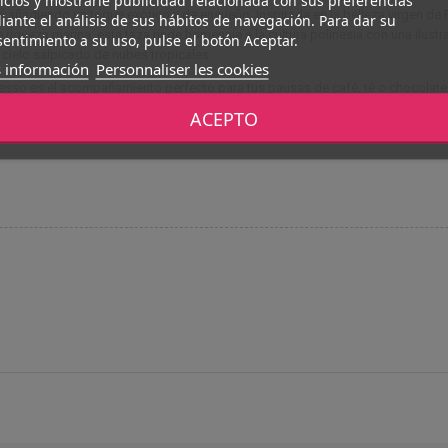
icios y mostrarle publicidad relacionada con sus preferencias
 añadiendo un toque exótico y de ensueño. Inspirada en la belleza virgen de 
ante el análisis de sus hábitos de navegación. Para dar su
ueza marina, esta taza rinde homenaje a la cultura polinesia con una ilustrac
entimiento a su uso, pulse el botón Aceptar.
n cielo salpicado de nubes tropicales.
 información
Personnaliser les cookies
esso es el acompañamiento perfecto para tus pausas de café, té o chocolate ca
aridad de su impresión. Está impresa en Francia con tintas de larga duración, lo
ACEPTO
 una pieza de coleccionista para los amantes de la Polinesia Francesa.