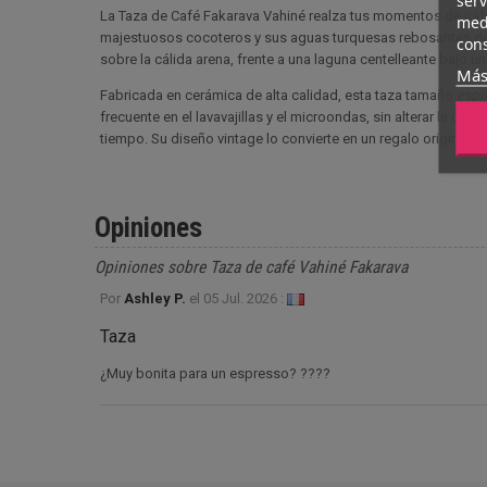
serv
La Taza de Café Fakarava Vahiné realza tus momentos de café
medi
majestuosos cocoteros y sus aguas turquesas rebosantes de riq
cons
sobre la cálida arena, frente a una laguna centelleante bajo u
Más
Fabricada en cerámica de alta calidad, esta taza tamaño espr
frecuente en el lavavajillas y el microondas, sin alterar la cl
tiempo. Su diseño vintage lo convierte en un regalo original o
Opiniones
Opiniones sobre Taza de café Vahiné Fakarava
Por
Ashley P.
el
05 Jul. 2026 :
Taza
¿Muy bonita para un espresso? ????