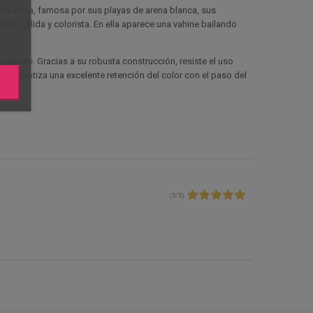
Fakarava, famosa por sus playas de arena blanca, sus
ión cálida y colorista. En ella aparece una vahine bailando
liente. Gracias a su robusta construcción, resiste el uso
 que garantiza una excelente retención del color con el paso del
(
5
/
5
)