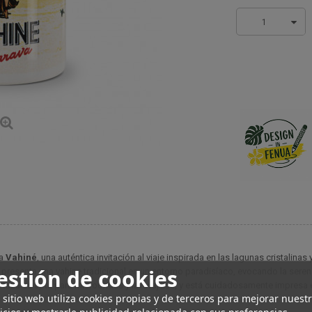
1
va
Vahiné
, una auténtica invitación al viaje inspirada en las lagunas cristalina
estión de cookies
presenta una vahine tradicional en un entorno paradisíaco, evocando la sereni
ta taza es apta para microondas y lavavajillas, y está cuidadosamente impresa 
 sitio web utiliza cookies propias y de terceros para mejorar nuest