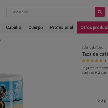
Cabello
Cuerpo
Profesional
Otros produc
a
Vahine de Tahiti
Taza de caf
(1
Regálate un momen
auténtica invitación