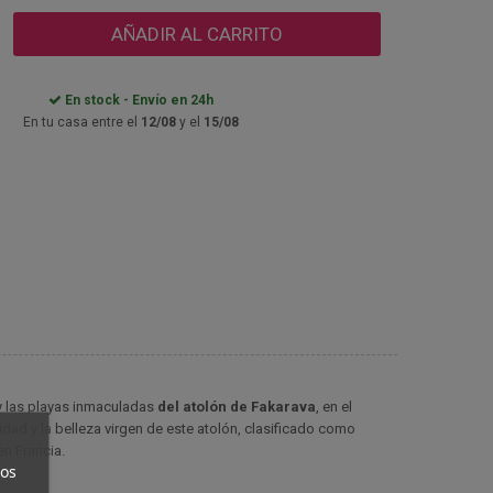
AÑADIR AL CARRITO
En stock - Envío en 24h
En tu casa entre el
12/08
y el
15/08
s y las playas inmaculadas
del atolón de Fakarava
, en el
dad y la belleza virgen de este atolón, clasificado como
en Francia.
ros