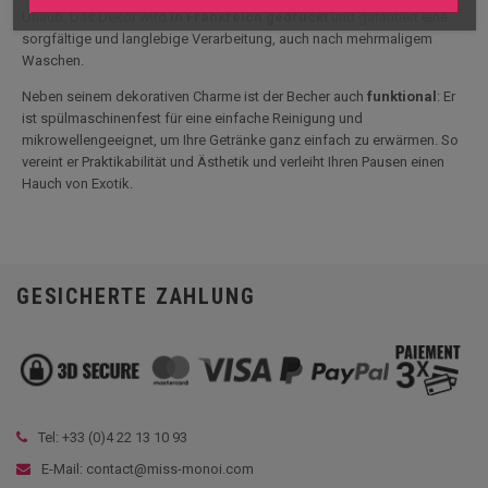
Urlaub. Das Dekor wird
in Frankreich gedruckt
und garantiert eine
sorgfältige und langlebige Verarbeitung, auch nach mehrmaligem
Waschen.
Neben seinem dekorativen Charme ist der Becher auch
funktional
: Er
ist spülmaschinenfest für eine einfache Reinigung und
mikrowellengeeignet, um Ihre Getränke ganz einfach zu erwärmen. So
vereint er Praktikabilität und Ästhetik und verleiht Ihren Pausen einen
Hauch von Exotik.
GESICHERTE ZAHLUNG
Tel: +33 (
0)4 22 13 10 93
E-Mail: contact@miss-monoi.com