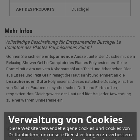
ART DES PRODUKTS
Duschgel
Mehr Infos
Vollständige Beschreibung für Entspannendes Duschgel Le
Comptoir des Plantes Polynésiennes 250 ml
Gönnen Sie sich eine
entspannende
Auszeit unter der Dusche mit dem
Relaxing Shower Gel
Le Comptoir des Plantes Polynésiennes
. Seine
Formel mit extra nativem Kokosnussöl aus Tahiti und ätherischen Ölen
aus Litsea und Petit Grain reinigt die Haut
sanft
und erinnert an die
bezaubernden
Düfte
Polynesiens. Dieses natürliche Duschgel ist frei
von Sulfaten, Parabenen, synthetischen Duft- und Farbstoffen,
respektiert das Gleichgewicht der Haut und lädt bei jeder Anwendung
zu einer wahren Sinnesreise ein.
Verwaltung von Cookies
Dieses entspannende Duschgel wurde entwickelt, um Ihre tägliche
Routine in einen von den polynesischen Inseln inspirierten
Diese Website verwendet eigene Cookies und Cookies von
Wohlfühlmoment
zu verwandeln. Seine zarte Textur lässt sich leicht
Drittanbietern, um unsere Dienstleistungen zu verbessern
auf der Haut verteilen und leicht abspülen. Es hinterlässt einen
subtilen
,