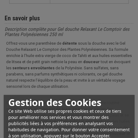
En savoir plus
Description complète pour Gel douche Relaxant Le Comptoir des
Plantes Polynésiennes 250 ml
Offrez-vous une parenthèse de
détente
sous la douche avec le Gel
Douche Relaxant
Le Comptoir des Plantes Polynésiennes
. Sa formule
enrichie à l’huile extra vierge de coco de Tahiti et aux huiles essentielles
de litsea et de petit grain nettoie la peau en
douceur
tout en évoquant
les
senteurs
envoûtantes
de la Polynésie. Sans sulfates, sans
parabens, sans parfums synthétiques ni colorants, ce gel douche
naturel respecte l’équilibre de la peau et invite à un véritable voyage
sensoriel lors de chaque utilisation.
Gestion des Cookies
Ce gel douche relaxant est conçu pour transformer votre routine
quotidienne en un
moment de bien-être
inspiré par les îles
Ce site Web utilise ses propres cookies et ceux de tiers
polynésiennes. Sa texture délicate s’étale facilement sur la peau et se
pour améliorer nos services et vous montrer des
rince aisément, laissant un
parfum
subtil
et
apaisant
issu des huiles
publicités liées à vos préférences en analysant vos
essentielles de litsea et de petit grain. L’huile extra vierge de coco de
habitudes de navigation. Pour donner votre consentement
Tahiti, reconnue pour ses
vertus
nourrissantes
, apporte
douceur
et
à son utilisation, appuyez sur le bouton Accepter.