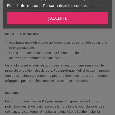
protection
à la peau. La synergie des huiles essentielles offre une
Plus d'informations
Personnaliser les cookies
sensation
de relaxation
immédiate, idéale pour
apaiser
le corps et
l’esprit après une longue journée. Sa formule douce nettoie sans
agresser la peau et hydrate les couches superficielles de l'épiderme,
J'ACCEPTE
contribuant à préserver l’élasticité cutanée.
MODE D'UTILISATION :
Appliquez une noisette de gel douche sur peau humide ou sur une
éponge naturelle.
Faites mousser délicatement sur l’ensemble du corps
Rincez abondamment à l’eau tiède.
Ce produit peut être utilisé quotidiennement pour une sensation de
propreté et de bien-être durable. Pour prolonger l’effet relaxant, prenez
quelques instants pour respirer profondément les notes aromatiques
dégagées par les huiles essentielles pendant la douche.
MARQUE :
Le Comptoir des Plantes Polynésiennes
s’inspire des traditions
polynésiennes et de la richesse de la flore locale pour élaborer des
soins naturels uniques. Attachée à la qualité et à l’authenticité, la