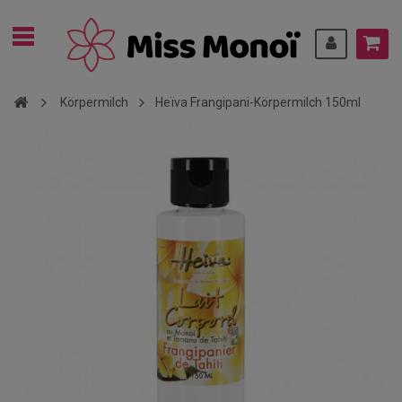
Körpermilch
Heïva Frangipani-Körpermilch 150ml