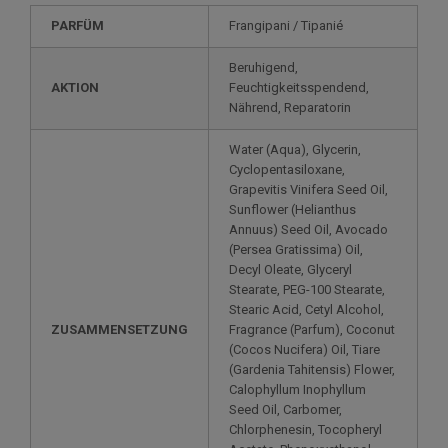
PARFÜM
Frangipani / Tipanié
Beruhigend,
AKTION
Feuchtigkeitsspendend,
Nährend, Reparatorin
Water (Aqua), Glycerin,
Cyclopentasiloxane,
Grapevitis Vinifera Seed Oil,
Sunflower (Helianthus
Annuus) Seed Oil, Avocado
(Persea Gratissima) Oil,
Decyl Oleate, Glyceryl
Stearate, PEG-100 Stearate,
Stearic Acid, Cetyl Alcohol,
ZUSAMMENSETZUNG
Fragrance (Parfum), Coconut
(Cocos Nucifera) Oil, Tiare
(Gardenia Tahitensis) Flower,
Calophyllum Inophyllum
Seed Oil, Carbomer,
Chlorphenesin, Tocopheryl