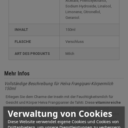
Acetate, Phenoxyethanol,
Sodium Hydroxide, Linalool,
Limonene, Citronellol,
Geraniol.
INHALT
150ml
FLASCHE
Verschluss
ART DES PRODUKTS
Milch
Mehr Infos
Vollständige Beschreibung für Heïva Frangipani-Körpermilch
150ml
Erliegen Sie dem Charme der Inseln mit der Feuchtigkeitsmilch für
Gesicht und Körper Heïva Frangipanier de Tahiti. Diese
vitaminreiche
Pflege mit Monoï de Tahiti d'Appellation d'Origine, Tamanu und
Verwaltung von Cookies
pflanzlichen Kokosnussextrakten umhüllt die Haut mit einem Schleier
exotischer
Sanftheit
. Sie ist ideal für Anhänger von Naturkosmetik
Diese Website verwendet eigene Cookies und Cookies von
und polynesischen Ritualen. Sie verleiht
Komfort
,
Geschmeidigkeit
Drittanbietern, um unsere Dienstleistungen zu verbessern