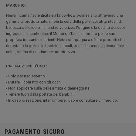
MARCHIO :
Heïva incarna l'autenticità e il know-how polinesiano attraverso una
gamma di prodotti naturali per la cura della pelle ispirati ai rituali di
bellezza delle isole. Il marchio valorizza l'origine e la qualità dei suoi
ingredienti, in particolare il Monoï de Tahiti, rinomato per le sue
proprietà idratanti e nutrienti. Heïva si impegna a offrire prodotti che
rispettano la pelle e le tradizioni locali, per un'esperienza sensoriale
unica, intrisa di esotismo e morbidezza.
PRECAUZIONI D'USO :
- Solo per uso esterno.
- Evitare il contatto con gli occhi.
- Non applicare sulla pelle irritata o danneggiata.
- Tenere fuori dalla portata dei bambini.
- In caso di reazione, interrompere l'uso e consultare un medico.
PAGAMENTO SICURO