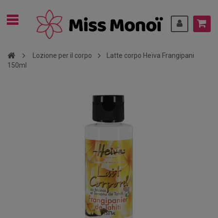
Lozione per il corpo
Latte corpo Heïva Frangipani
150ml