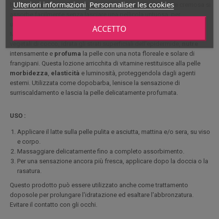
Ulteriori informazioni
Personnaliser les cookies
benessere ispirato alle tradizioni polinesiane. La sua texture cremosa si
assorbe facilmente senza lasciare una pellicola untuosa, per
un'immediata sensazione di
freschezza
e
comfort
. A base di 2% di
ACCETTO
Monoï de Tahiti d'Appellation d'Origine, Tamanu di Tahiti ed estratti
vegetali di cocco, idrata gli strati superficiali dell'epidermide,
nutre
intensamente e
profuma
la pelle con una nota floreale e solare di
frangipani. Questa lozione arricchita di vitamine restituisce alla pelle
morbidezza
,
elasticità
e luminosità, proteggendola dagli agenti
esterni. Utilizzata come dopobarba, lenisce la sensazione di
surriscaldamento e lascia la pelle delicatamente profumata.
USO :
Applicare il latte sulla pelle pulita e asciutta, mattina e/o sera, su viso
e corpo.
Massaggiare delicatamente fino a completo assorbimento.
Per una sensazione ancora più fresca, applicare dopo la doccia o la
rasatura.
Questo prodotto può essere utilizzato anche come trattamento
doposole per prolungare l'idratazione ed esaltare l'abbronzatura.
Evitare il contatto con gli occhi.