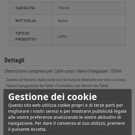
CAPACITÀ
150 ml
BOTTIGLIA
Spina
TIPO DI
Latte
PRODOTTO
Dettagli
Descrizione completa per Latte corpo Heïva Frangipani 150ml
Cedete al fascino delle isole con la lozione idratante per viso e corpo
Heïva Frangipanier de Tahiti. Formulato con Monoï de Tahiti
d'Appellation d'Origine, Tamanu ed estratti vegetali di Cocco, questo
Gestione dei cookie
trattamento
ricco di vitamine
avvolge la pelle in un velo di
esotica
morbidezza
. Ideale per gli amanti della cosmesi naturale e dei rituali
Questo sito web utilizza cookie propri e di terze parti per
polinesiani, dona
comfort
,
morbidezza
e un
profumo
incantevole,
migliorare i nostri servizi e per mostrarvi pubblicità legate
rispettando l'equilibrio della pelle.
alle vostre preferenze analizzando le vostre abitudini di
navigazione. Per dare il consenso al suo utilizzo, premere
il pulsante Accetta.
Heïva Frangipanier de Tahiti è un vero e proprio concentrato di