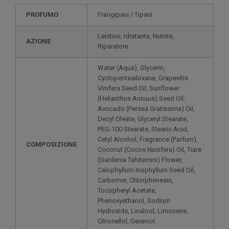
PROFUMO
Frangipani / Tipani
Lenitivo, Idratante, Nutrire,
AZIONE
Riparatore
Water (Aqua), Glycerin,
Cyclopentasiloxane, Grapevitis
Vinifera Seed Oil, Sunflower
(Helianthus Annuus) Seed Oil,
Avocado (Persea Gratissima) Oil,
Decyl Oleate, Glyceryl Stearate,
PEG-100 Stearate, Stearic Acid,
Cetyl Alcohol, Fragrance (Parfum),
COMPOSIZIONE
Coconut (Cocos Nucifera) Oil, Tiare
(Gardenia Tahitensis) Flower,
Calophyllum Inophyllum Seed Oil,
Carbomer, Chlorphenesin,
Tocopheryl Acetate,
Phenoxyethanol, Sodium
Hydroxide, Linalool, Limonene,
Citronellol, Geraniol.