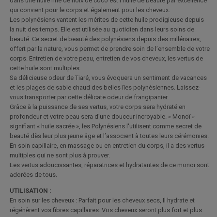
dans une huile fine de noix de coco est l’huile de beauté par excellence
qui convient pour le corps et également pour les cheveux.
Les polynésiens vantent les mérites de cette huile prodigieuse depuis
la nuit des temps. Elle est utilisée au quotidien dans leurs soins de
beauté. Ce secret de beauté des polynésiens depuis des millénaires,
offert par la nature, vous permet de prendre soin de l’ensemble de votre
corps. Entretien de votre peau, entretien de vos cheveux, les vertus de
cette huile sont multiples.
Sa délicieuse odeur de Tiaré, vous évoquera un sentiment de vacances
et les plages de sable chaud des belles îles polynésiennes. Laissez-
vous transporter par cette délicate odeur de frangipanier.
Grâce à la puissance de ses vertus, votre corps sera hydraté en
profondeur et votre peau sera d’une douceur incroyable. « Monoï »
signifiant « huile sacrée », les Polynésiens l'utilisent comme secret de
beauté dès leur plus jeune âge et l’associent à toutes leurs cérémonies.
En soin capillaire, en massage ou en entretien du corps, il a des vertus
multiples qui ne sont plus à prouver.
Les vertus adoucissantes, réparatrices et hydratantes de ce monoï sont
adorées de tous.
UTILISATION :
En soin sur les cheveux : Parfait pour les cheveux secs, Il hydrate et
régénèrent vos fibres capillaires. Vos cheveux seront plus fort et plus