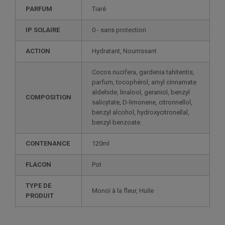
PARFUM
Tiaré
IP SOLAIRE
0 - sans protection
ACTION
Hydratant, Nourrissant
Cocos nucifera, gardenia tahitentis,
parfum, tocophérol, amyl cinnamate
aldehide, linalool, geraniol, benzyl
COMPOSITION
salicytate, D-limonene, citronnellol,
benzyl alcohol, hydroxycitronellal,
benzyl benzoate.
CONTENANCE
120ml
FLACON
Pot
TYPE DE
Monoï à la fleur, Huile
PRODUIT