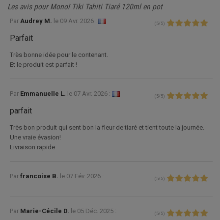
Les avis pour Monoï Tiki Tahiti Tiaré 120ml en pot
Par
Audrey M.
le
09 Avr. 2026 :
(
5
/
5
)
Parfait
Très bonne idée pour le contenant.
Et le produit est parfait !
Par
Emmanuelle L.
le
07 Avr. 2026 :
(
5
/
5
)
parfait
Très bon produit qui sent bon la fleur de tiaré et tient toute la journée.
Une vraie évasion!
Livraison rapide
Par
francoise B.
le
07 Fév. 2026 :
(
5
/
5
)
Par
Marie-Cécile D.
le
05 Déc. 2025 :
(
5
/
5
)