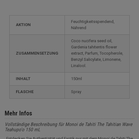
Feuchtigkeitsspendend,
AKTION
Nährend
Coco nucifera seed oil,
Gardenia tahitentis flower
ZUSAMMENSETZUNG
extract, Parfum, Tocopherole,
Benzyl Salicylate, Limonene,
Linalool.
INHALT
150ml
FLASCHE
Spray
Mehr Infos
Vollständige Beschreibung für Monoi de Tahiti The Tahitian Wave
Teahupo'o 150 mL
Entdecken Sie Authentizität und Exotik pur mit dem Monoï de Tahiti The