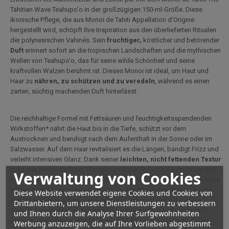
Tahitian Wave Teahupo'o in der großzügigen 150-ml-Größe. Diese
ikonische Pflege, die aus Monoï de Tahiti Appellation d'Origine
hergestellt wird, schöpft ihre Inspiration aus den überlieferten Ritualen
der polynesischen Vahinés. Sein
fruchtiger,
köstlicher und betörender
Duft
erinnert sofort an die tropischen Landschaften und die mythischen
Wellen von Teahupo'o, das für seine wilde Schönheit und seine
kraftvollen Walzen berühmt ist. Dieses Monoi ist ideal, um Haut und
Haar zu
nähren, zu schützen und zu veredeln
, während es einen
zarten, süchtig machenden Duft hinterlässt.
Die reichhaltige Formel mit Fettsäuren und feuchtigkeitsspendenden
Wirkstoffen* nährt die Haut bis in die Tiefe, schützt vor dem
Austrocknen und beruhigt nach dem Aufenthalt in der Sonne oder im
Salzwasser. Auf dem Haar revitalisiert es die Längen, bändigt Frizz und
verleiht intensiven Glanz. Dank seiner
leichten, nicht fettenden Textur
zieht das Monoï de Tahiti The Tahitian Wave Teahupo'o schnell ein und
Verwaltung von Cookies
hinterlässt ein samtiges Gefühl. Es verwandelt jede Anwendung in einen
echten Wohlfühlmoment und sorgt für
Sanftheit, Komfort und eine
Diese Website verwendet eigene Cookies und Cookies von
Flucht aus dem Alltag.
Die Größe von 150 ml ist perfekt für Monoi-
Drittanbietern, um unsere Dienstleistungen zu verbessern
Fans und ermöglicht eine regelmäßige Anwendung das ganze Jahr
und Ihnen durch die Analyse Ihrer Surfgewohnheiten
über, um das Urlaubsvergnügen auch im Alltag zu verlängern. Diese
Werbung anzuzeigen, die auf Ihre Vorlieben abgestimmt