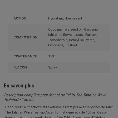
ACTION
Hydratant, Nourrissant
Coco nucifera seed oil, Gardenia
tahitentis flower extract, Parfum,
COMPOSITION
Tocopherols, Benzyl Salicylate,
Limonene, Linalool.
CONTENANCE
150ml
FLACON
Spray
En savoir plus
Description complète pour Monoi de Tahiti The Tahitian Wave
Teahupo'o 150 mL
Découvrez l’authenticité et l’exotisme à l’état pur avec le Monoï de Tahiti
The Tahitian Wave Teahupo'o, en format généreux de 150 ml. Ce soin
iconique, élaboré à partir de Monoï de Tahiti Appellation d’Origine,