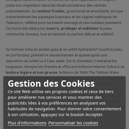
puise son inspiration dans les rituels ancestraux des vahinés
polynésiennes. Sa
senteur fruitée,
gourmande et envoûtante, évoque
instantanément les paysages tropicaux et les vagues mythiques de
Teahupo'o, célèbre pour sa beauté sauvage et ses rouleaux puissants.
Ce monoï est idéal pour
nourrir, protéger et sublimer
la peau
comme les cheveux, tout en laissant un parfum délicat et addictif.
Sa formule riche en acides gras et en actifs hydratants* nourrit la peau
en profondeur, prévient le dessèchement et apaise après une
exposition au soleil ou à l’eau salée. Sur la chevelure, il revitalise les
longueurs, dompte les frisottis et offre une brillance intense. Grâce à sa
texture légère et non grasse
, le Monoï de Tahiti The Tahitian Wave
Teahupo'o pénètre rapidement et laisse un toucher satiné. Il transforme
Gestion des Cookies
chaque utilisation en un véritable moment de bien-être, apportant
douceur, confort et évasion.
Le format 150 ml est parfait pour les
Ce site Web utilise ses propres cookies et ceux de tiers
adeptes du monoï, permettant une utilisation régulière tout au long de
pour améliorer nos services et vous montrer des
l’année, pour prolonger le plaisir des vacances au quotidien. Ce soin
publicités liées à vos préférences en analysant vos
multi-usages devient votre allié indispensable pour révéler l’éclat naturel
habitudes de navigation. Pour donner votre consentement
de votre peau et de vos cheveux.
à son utilisation, appuyez sur le bouton Accepter.
Plus d'informations
Personnaliser les cookies
LE SAVIEZ VOUS ?