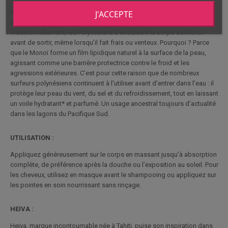
En Polynésie, le Monoï n’est pas utilisé uniquement pour ses vertus
J'ACCEPTE
cosmétiques : il fait aussi partie intégrante de la vie quotidienne.
Traditionnellement, les Polynésiens s’enduisent le corps de Monoï
avant de sortir, même lorsqu’il fait frais ou venteux. Pourquoi ? Parce
que le Monoï forme un film lipidique naturel à la surface de la peau,
agissant comme une barrière protectrice contre le froid et les
agressions extérieures. C’est pour cette raison que de nombreux
surfeurs polynésiens continuent à l’utiliser avant d’entrer dans l’eau : il
protège leur peau du vent, du sel et du refroidissement, tout en laissant
un voile hydratant* et parfumé. Un usage ancestral toujours d’actualité
dans les lagons du Pacifique Sud.
UTILISATION :
Appliquez généreusement sur le corps en massant jusqu’à absorption
complète, de préférence après la douche ou l’exposition au soleil. Pour
les cheveux, utilisez en masque avant le shampooing ou appliquez sur
les pointes en soin nourrissant sans rinçage.
HEIVA :
Heiva, marque incontournable née à Tahiti, puise son inspiration dans