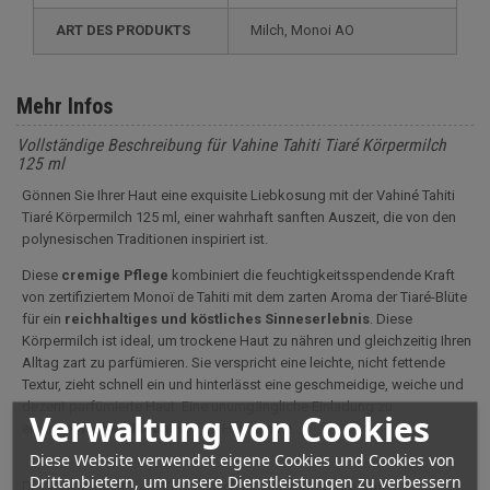
ART DES PRODUKTS
Milch, Monoi AO
Mehr Infos
Vollständige Beschreibung für Vahine Tahiti Tiaré Körpermilch
125 ml
Gönnen Sie Ihrer Haut eine exquisite Liebkosung mit der Vahiné Tahiti
Tiaré Körpermilch 125 ml, einer wahrhaft sanften Auszeit, die von den
polynesischen Traditionen inspiriert ist.
Diese
cremige Pflege
kombiniert die feuchtigkeitsspendende Kraft
von zertifiziertem Monoï de Tahiti mit dem zarten Aroma der Tiaré-Blüte
für ein
reichhaltiges und köstliches Sinneserlebnis
. Diese
Körpermilch ist ideal, um trockene Haut zu nähren und gleichzeitig Ihren
Alltag zart zu parfümieren. Sie verspricht eine leichte, nicht fettende
Textur, zieht schnell ein und hinterlässt eine geschmeidige, weiche und
dezent parfümierte Haut. Eine unumgängliche Einladung zu
Verwaltung von Cookies
einer
tropischen Flucht
von zu Hause aus!
Diese Website verwendet eigene Cookies und Cookies von
Drittanbietern, um unsere Dienstleistungen zu verbessern
Die Vahiné Tahiti Tiaré Körpermilch ist eine
nährende und