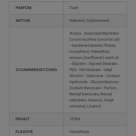
PARFÜM
Tiaré
AKTION
Nährend, Sublimierend
Acqua - Isopropyl/Myristate-
Cocos nucifera (coconut oil)
- Gardenia taitensis flower,
tocopherol, Helianthus
annuus (Sunflower) seed oil
- Glycerin - Glyceril Stearate-
ZUSAMMENSETZUNG
PEG- 100 Stearate - Cetyl
Alcohol - Carbomer - Sodium
Hydroxide - Gluconolactone -
Sodium Benzoate - Parfum,
Benzyl benzoate, Benzyl
salicylate, Geraniol, Hexyl
cinnamal, Linalool
INHALT
125ml
FLASCHE
Verschluss