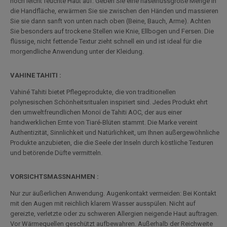
noch leicht feuchte Haut auf: Geben Sie eine haselnussgroße Menge in
die Handfläche, erwärmen Sie sie zwischen den Händen und massieren
Sie sie dann sanft von unten nach oben (Beine, Bauch, Arme). Achten
Sie besonders auf trockene Stellen wie Knie, Ellbogen und Fersen. Die
flüssige, nicht fettende Textur zieht schnell ein und ist ideal für die
morgendliche Anwendung unter der Kleidung.
VAHINE TAHITI :
Vahiné Tahiti bietet Pflegeprodukte, die von traditionellen
polynesischen Schönheitsritualen inspiriert sind. Jedes Produkt ehrt
den umweltfreundlichen Monoï de Tahiti AOC, der aus einer
handwerklichen Ernte von Tiaré-Blüten stammt. Die Marke vereint
Authentizität, Sinnlichkeit und Natürlichkeit, um Ihnen außergewöhnliche
Produkte anzubieten, die die Seele der Inseln durch köstliche Texturen
und betörende Düfte vermitteln.
VORSICHTSMASSNAHMEN :
Nur zur äußerlichen Anwendung. Augenkontakt vermeiden: Bei Kontakt
mit den Augen mit reichlich klarem Wasser ausspülen. Nicht auf
gereizte, verletzte oder zu schweren Allergien neigende Haut auftragen.
Vor Wärmequellen geschützt aufbewahren. Außerhalb der Reichweite