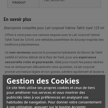
Lait, Monoï AO
PRODUIT
En savoir plus
Description complète pour Lait corporel Vahine Tahiti tiaré 125 ml
Offrez à votre peau une caresse exquise avec le Lait corporel Vahiné
Tahiti Tiaré de 125 ml, une véritable parenthèse de douceur inspirée des
traditions polynésiennes.
Ce
soin onctueux
associe la puissance hydratante du Monoï de Tahiti
certifié à l’arôme délicat de la fleur de Tiaré, pour une
expérience
sensorielle riche et gourmande
. Idéal pour nourrir les peaux sèches
tout en embaumant délicatement votre quotidien, ce lait corporel
promet une texture légère et non grasse, pénètre rapidement et laisse la
peau souple, douce et subtilement parfumée. Une incontournable
Gestion des Cookies
invitation à l’
évasion tropicale
depuis chez vous !
Ce site Web utilise ses propres cookies et ceux de tiers
pour améliorer nos services et vous montrer des
Le Lait corporel Vahiné Tahiti Tiaré est un
soin nourrissant et
publicités liées à vos préférences en analysant vos
hydratant
conçu pour restaurer l’équilibre naturel de la peau tout en lui
habitudes de navigation. Pour donner votre consentement
offrant un parfum délicieux. Sa formule associe le Monoï de Tahiti AOC
à son utilisation, appuyez sur le bouton Accepter.