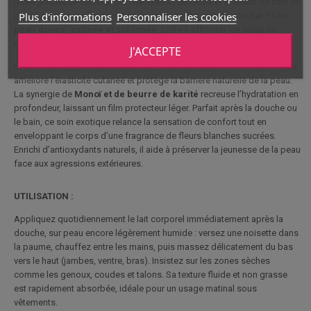
(huile précieuse obtenue par macération de fleurs et infusion de noix de
Plus d'informations
Personnaliser les cookies
coco) à des ingrédients riches en actifs hydratants. Le résultat ? Une
peau douce, satinée et sublimée
, prête à affronter les aléas du
quotidien.
J'ACCEPTE
Grâce à ses propriétés émollientes, le lait aide à prévenir la sécheresse,
améliore l’élasticité cutanée et protège la barrière naturelle de la peau.
La synergie de
Monoï et de beurre de karité
recreuse l’hydratation en
profondeur, laissant un film protecteur léger. Parfait après la douche ou
le bain, ce soin exotique relance la sensation de confort tout en
enveloppant le corps d’une fragrance de fleurs blanches sucrées.
Enrichi d’antioxydants naturels, il aide à préserver la jeunesse de la peau
face aux agressions extérieures.
UTILISATION :
Appliquez quotidiennement le lait corporel immédiatement après la
douche, sur peau encore légèrement humide : versez une noisette dans
la paume, chauffez entre les mains, puis massez délicatement du bas
vers le haut (jambes, ventre, bras). Insistez sur les zones sèches
comme les genoux, coudes et talons. Sa texture fluide et non grasse
est rapidement absorbée, idéale pour un usage matinal sous
vêtements.