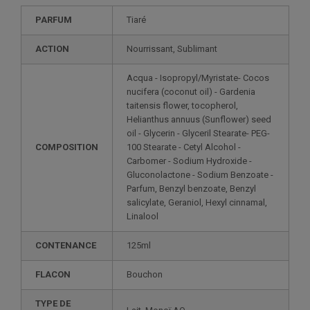
PARFUM
Tiaré
ACTION
Nourrissant, Sublimant
Acqua - Isopropyl/Myristate- Cocos
nucifera (coconut oil) - Gardenia
taitensis flower, tocopherol,
Helianthus annuus (Sunflower) seed
oil - Glycerin - Glyceril Stearate- PEG-
COMPOSITION
100 Stearate - Cetyl Alcohol -
Carbomer - Sodium Hydroxide -
Gluconolactone - Sodium Benzoate -
Parfum, Benzyl benzoate, Benzyl
salicylate, Geraniol, Hexyl cinnamal,
Linalool
CONTENANCE
125ml
FLACON
Bouchon
TYPE DE