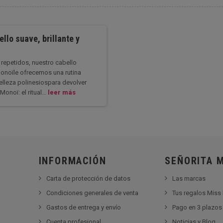
llo suave, brillante y
s repetidos, nuestro cabello
Monoïle ofrecemos una rutina
 belleza polinesiospara devolver
Monoï: el ritual...
leer más
INFORMACIÓN
SEÑORITA 
Carta de protección de datos
Las marcas
Condiciones generales de venta
Tus regalos Miss
Gastos de entrega y envío
Pago en 3 plazos 
Cuenta profesional
Noticias y Blog