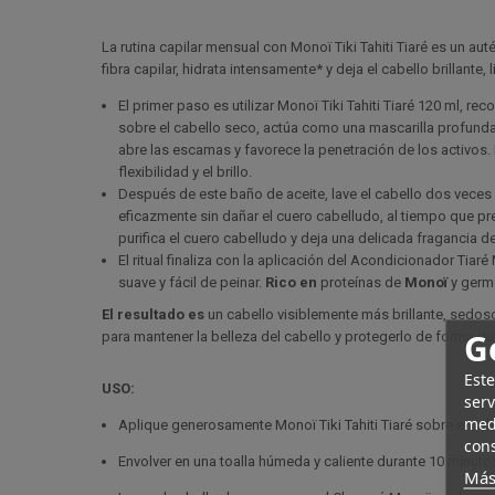
La rutina capilar mensual con Monoï Tiki Tahiti Tiaré es un aut
fibra capilar, hidrata intensamente* y deja el cabello brillante, l
El primer paso es utilizar Monoï Tiki Tahiti Tiaré 120 ml, r
sobre el cabello seco, actúa como una mascarilla profunda.
abre las escamas y favorece la penetración de los activos. E
flexibilidad y el brillo.
Después de este baño de aceite, lave el cabello dos veces 
eficazmente sin dañar el cuero cabelludo, al tiempo que pres
purifica el cuero cabelludo y deja una delicada fragancia de 
El ritual finaliza con la aplicación del Acondicionador Tiar
suave y fácil de peinar.
Rico en
proteínas de
Monoï
y germe
El resultado es
un cabello visiblemente más brillante, sedoso
G
para mantener la belleza del cabello y protegerlo de forma d
Este
USO:
serv
medi
Aplique generosamente Monoï Tiki Tahiti Tiaré sobre el cab
cons
Envolver en una toalla húmeda y caliente durante 10 minuto
Más