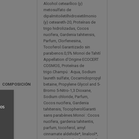
Alcohol cetearílico (y)
metosulfato de
dipalmitoiletilhidroxietilmonio
(y) ceteareth-20, Proteínas de
trigo hidrolizadas, Cocos
nucifera, Gardenia tahitensis,
Parfum, Clorfenesina,
Tocoferol.Garantizado sin
parabenos.0,5% Monoï de Tahití
Appellation d'Origine ECOCERT
COSMOS, Proteínas de
trigo.Champú : Aqua, Sodium
laureth sulfate, Cocamidopropyl
COMPOSICIÓN
betaine, Propylene Glycol and 5-
Bromo 5-Nitro-1,3 Dioxane,
Sodium chloride, Parfum,
Cocos nucifera, Gardenia
ros
tahitensis, TocopherolGaranti
sans parabènes.Monoï : Cocos
nucifera, gardenia tahitentis,
parfum, tocoferol, amyl
cinnamate aldehide*, linalool*,