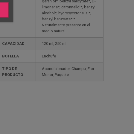
geraniol*, benzyl salicytate*, D-
limonene*, citronnellol*, benzyl
alcohol*, hydroxycitronellal*,
benzyl benzoate*.*
Naturalmente presente en el
medio natural
CAPACIDAD
120 ml, 250 ml
BOTELLA
Enchufe
TIPO DE
Acondicionador, Champú, Flor
PRODUCTO
Monoï, Paquete