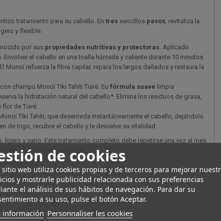
éntico tratamiento para su cabello. En
tres
sencillos
pasos
, revitaliza la
igero y flexible.
econocido por sus
propiedades nutritivas y protectoras.
Aplicado
 Envolver el cabello en una toalla húmeda y caliente durante 10 minutos
l Monoï refuerza la fibra capilar, repara los largos dañados y restaura la
con champú Monoï Tiki Tahiti Tiaré. Su
fórmula suave
limpia
erva la hidratación natural del cabello*. Elimina los residuos de grasa,
flor de Tiaré.
é Monoï Tiki Tahiti, que desenreda instantáneamente el cabello, dejándolo
n de trigo, recubre el cabello y le devuelve su vitalidad.
, ligero y sano. Este tratamiento completo debe repetirse una vez al mes
estión de cookies
uradera de los daños externos.
 sitio web utiliza cookies propias y de terceros para mejorar nuest
icios y mostrarle publicidad relacionada con sus preferencias
ante el análisis de sus hábitos de navegación. Para dar su
ello seco.
entimiento a su uso, pulse el botón Aceptar.
s.
 información
Personnaliser les cookies