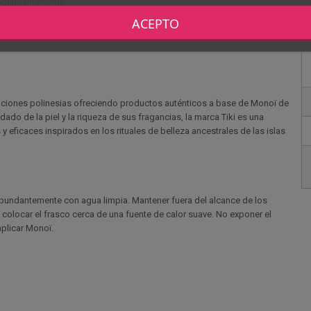
 abundantemente.
ACEPTO
s y aclarar con abundante agua.
radiciones polinesias ofreciendo productos auténticos a base de Monoï de
dado de la piel y la riqueza de sus fragancias, la marca Tiki es una
 eficaces inspirados en los rituales de belleza ancestrales de las islas
 abundantemente con agua limpia. Mantener fuera del alcance de los
o, colocar el frasco cerca de una fuente de calor suave. No exponer el
plicar Monoï.