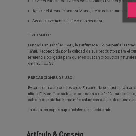
Lavar el cabello dos veces con el Champú Monoï y aclarar
Aplicar el Acondicionador Monoi, dejar actuar unos minuto
Secar suavemente al aire o con secador.
TIKI TAHITI :
Fundada en Tahití en 1942, la Parfumerie Tiki perpetúa las t
Tahití. Reconocida por la calidad de sus productos para el cui
referencia obligada para quienes buscan productos naturales y
del Pacífico Sur
PRECAUCIONES DE USO :
Evitar el contacto con los ojos. En caso de contacto, aclarar
niños. El Monoï se solidifica por debajo de 24°C; para licuarl
cabello durante las horas más calurosas del día después de a
*hidrata las capas superficiales de la epidermis
Artículo & Consejo