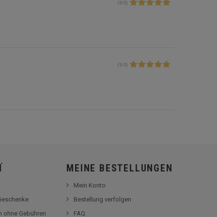
(
5
/
5
)
(
5
/
5
)
Ï
MEINE BESTELLUNGEN
Mein Konto
-Geschenke
Bestellung verfolgen
en ohne Gebühren
FAQ