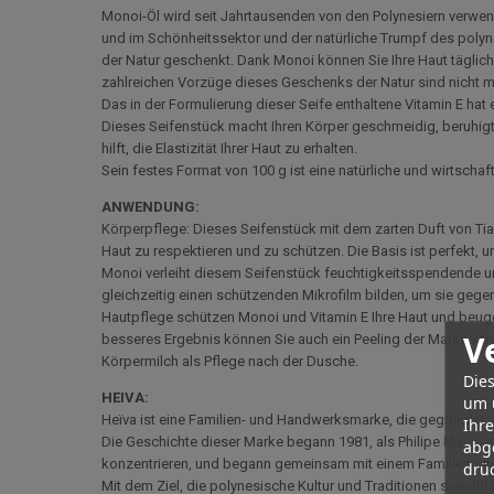
Monoi-Öl wird seit Jahrtausenden von den Polynesiern verwen
und im Schönheitssektor und der natürliche Trumpf des polyn
der Natur geschenkt. Dank Monoi können Sie Ihre Haut täglich
zahlreichen Vorzüge dieses Geschenks der Natur sind nicht me
Das in der Formulierung dieser Seife enthaltene Vitamin E hat 
Dieses Seifenstück macht Ihren Körper geschmeidig, beruhigt 
hilft, die Elastizität Ihrer Haut zu erhalten.
Sein festes Format von 100 g ist eine natürliche und wirtschaf
ANWENDUNG:
Körperpflege: Dieses Seifenstück mit dem zarten Duft von Tiar
Haut zu respektieren und zu schützen. Die Basis ist perfekt, u
Monoi verleiht diesem Seifenstück feuchtigkeitsspendende 
gleichzeitig einen schützenden Mikrofilm bilden, um sie gege
Hautpflege schützen Monoi und Vitamin E Ihre Haut und beugen
V
besseres Ergebnis können Sie auch ein Peeling der Marke verwe
Körpermilch als Pflege nach der Dusche.
Dies
HEIVA:
um 
Heïva ist eine Familien- und Handwerksmarke, die gegründet
Ihr
Die Geschichte dieser Marke begann 1981, als Philipe Maunie
abg
konzentrieren, und begann gemeinsam mit einem Familienmitg
drüc
Mit dem Ziel, die polynesische Kultur und Traditionen sowohl 