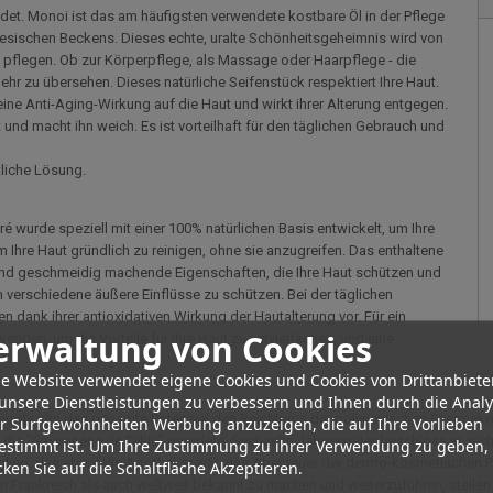
det. Monoi ist das am häufigsten verwendete kostbare Öl in der Pflege
esischen Beckens. Dieses echte, uralte Schönheitsgeheimnis wird von
 pflegen. Ob zur Körperpflege, als Massage oder Haarpflege - die
hr zu übersehen. Dieses natürliche Seifenstück respektiert Ihre Haut.
eine Anti-Aging-Wirkung auf die Haut und wirkt ihrer Alterung entgegen.
und macht ihn weich. Es ist vorteilhaft für den täglichen Gebrauch und
tliche Lösung.
é wurde speziell mit einer 100% natürlichen Basis entwickelt, um Ihre
m Ihre Haut gründlich zu reinigen, ohne sie anzugreifen. Das enthaltene
und geschmeidig machende Eigenschaften, die Ihre Haut schützen und
n verschiedene äußere Einflüsse zu schützen. Bei der täglichen
 dank ihrer antioxidativen Wirkung der Hautalterung vor. Für ein
erwaltung von Cookies
nden, um die Vorteile für Ihre Haut zu vervielfachen, und eine
e Website verwendet eigene Cookies und Cookies von Drittanbiete
unsere Dienstleistungen zu verbessern und Ihnen durch die Anal
 wurde, um das gesamte Potenzial des Reichtums der polynesischen Pharmako
er Surfgewohnheiten Werbung anzuzeigen, die auf Ihre Vorlieben
r die "Savonnerie de Tahiti" gründete. Sechzehn Jahre später beschloss er, s
estimmt ist. Um Ihre Zustimmung zu ihrer Verwendung zu geben,
lied, das ebenfalls Apotheker war, das Abenteuer der dermo-kosmetischen Pr
ken Sie auf die Schaltfläche Akzeptieren.
in Frankreich als auch weltweit bekannt zu machen und weiterzuführen, stellen