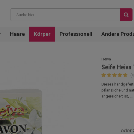
r
Haare
Körper
Professionell
Andere Prod
Heïva
Seife Heiva 
(
Dieses handgeferti
pflanzliche und nat
angereichert ist, ...