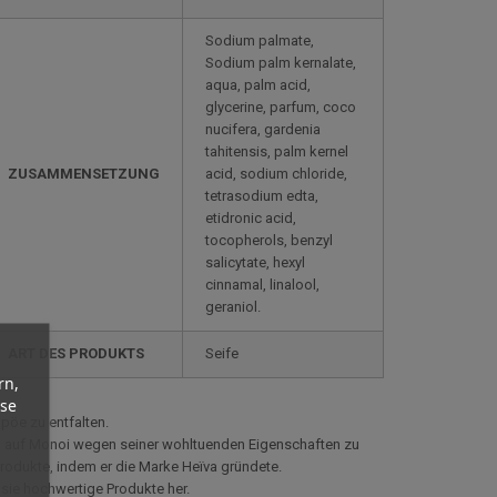
Sodium palmate,
Sodium palm kernalate,
aqua, palm acid,
glycerine, parfum, coco
nucifera, gardenia
tahitensis, palm kernel
ZUSAMMENSETZUNG
acid, sodium chloride,
tetrasodium edta,
etidronic acid,
tocopherols, benzyl
salicytate, hexyl
cinnamal, linalool,
geraniol.
ART DES PRODUKTS
Seife
rn,
yse
pöe zu entfalten.
ich auf Monoi wegen seiner wohltuenden Eigenschaften zu
odukte, indem er die Marke Heïva gründete.
 sie hochwertige Produkte her.