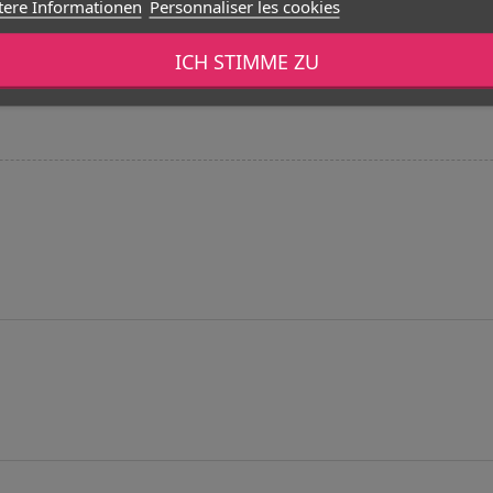
tere Informationen
Personnaliser les cookies
ustellen, dass keiner der Inhaltsstoffe eine Reaktion auf Ihrer Haut hervorruft.
ICH STIMME ZU