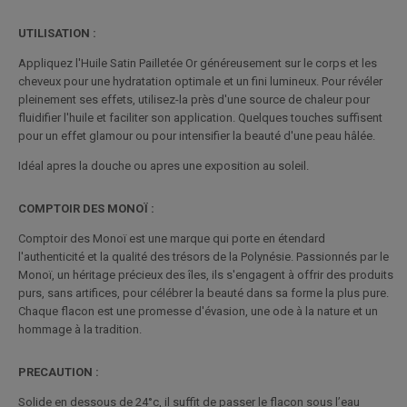
UTILISATION :
Appliquez l'Huile Satin Pailletée Or généreusement sur le corps et les
cheveux pour une hydratation optimale et un fini lumineux. Pour révéler
pleinement ses effets, utilisez-la près d'une source de chaleur pour
fluidifier l'huile et faciliter son application. Quelques touches suffisent
pour un effet glamour ou pour intensifier la beauté d'une peau hâlée.
Idéal apres la douche ou apres une exposition au soleil.
COMPTOIR DES MONOÏ :
Comptoir des Monoï est une marque qui porte en étendard
l'authenticité et la qualité des trésors de la Polynésie. Passionnés par le
Monoï, un héritage précieux des îles, ils s'engagent à offrir des produits
purs, sans artifices, pour célébrer la beauté dans sa forme la plus pure.
Chaque flacon est une promesse d'évasion, une ode à la nature et un
hommage à la tradition.
PRECAUTION :
Solide en dessous de 24°c, il suffit de passer le flacon sous l’eau