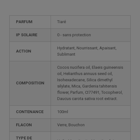
PARFUM
Tiaré
IP SOLAIRE
0 - sans protection
Hydratant, Nourrissant, Apaisant,
ACTION
Sublimant
Cocos nucifera oil, Elaeis guineensis
oil, Helianthus annuus seed oil,
Isohexadecane, Silica dimethyl
COMPOSITION
silylate, Mica, Gardenia tahitensis
flower, Parfum, CI77491, Tocopherol,
Daucus carota sativa root extract.
CONTENANCE
100ml
FLACON
Verre, Bouchon
TYPE DE