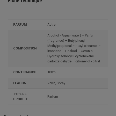
Fiche technique
PARFUM
Autre
Alcohol - Aqua (water) – Parfum
(fragrance) – Butylphenyl
Methylpropional – hexyl cinnamol –
COMPOSITION
limonene – Linalool – Geroniol –
Hydroxyisohexyl 3 cyclohexene
carboxaldéhyde – citronellol - citral
CONTENANCE
100ml
FLACON
Verre, Spray
TYPE DE
Parfum
PRODUIT