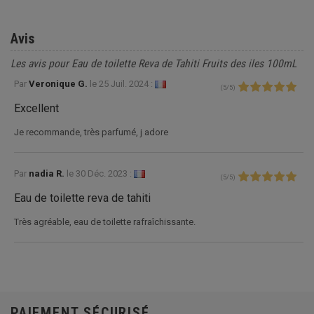
Avis
Les avis pour Eau de toilette Reva de Tahiti Fruits des iles 100mL
Par
Veronique G.
le
25 Juil. 2024 :
(
5
/
5
)
Excellent
Je recommande, très parfumé, j adore
Par
nadia R.
le
30 Déc. 2023 :
(
5
/
5
)
Eau de toilette reva de tahiti
Très agréable, eau de toilette rafraîchissante.
PAIEMENT SÉCURISÉ