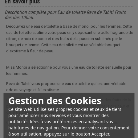
En savoir plus
Description complète pour Eau de toilette Reva de Tahiti Fruits
des iles 100mL
Découvrez une eau de toilette à base de monoï pour les femmes. Cette
eau de toilette sublime votre peau en y déposant une belle fragrance de
citron, de noix de coco et des fruits de la passion sublimés par le
bouquet de jasmin. Cette eau de toilette est un véritable bouquet
d’exotisme à fleur de peau.
Miss Monoï a sélectionné pour vous une eau de toilette sensuelle pour
les femmes.
Reva de Tahiti vous propose une eau de toilette qui est une véritable
ode au voyage et à l’exotisme.
Gestion des Cookies
Les délices gourmands du citron, de la noix de coco et des fruits de la
passion sublimés par le jasmin et le santal apportent de la douceur et
Ce site Web utilise ses propres cookies et ceux de tiers
de la fraicheur à votre peau !
pour améliorer nos services et vous montrer des
publicités liées à vos préférences en analysant vos
Cette eau de toilette est un joli cadeau typiquement polynésien.
habitudes de navigation. Pour donner votre consentement
à son utilisation, appuyez sur le bouton Accepter.
UTILISATION :