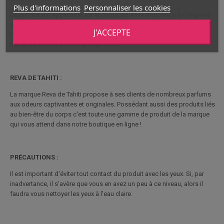
Plus d'informations
Personnaliser les cookies
Ce produit est applicable sur le corps, après la douche ou à n'importe
quel moment de la journée, il s'agit d'un parfum. Ainsi, vous pourrez
J'ACCEPTE
l'utiliser avant un rendez-vous, avant de vous rendre sur votre lieu de
travail ou encore avant d'aller en cours.
REVA DE TAHITI :
La marque Reva de Tahiti propose à ses clients de nombreux parfums
aux odeurs captivantes et originales. Possédant aussi des produits liés
au bien-être du corps c'est toute une gamme de produit de la marque
qui vous attend dans notre boutique en ligne !
PRÉCAUTIONS :
Il est important d'éviter tout contact du produit avec les yeux. Si, par
inadvertance, il s'avère que vous en avez un peu à ce niveau, alors il
faudra vous nettoyer les yeux à l'eau claire.