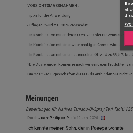
Ihr
VORSICHTSMASSNAHMEN :
abg
drüc
Tipps für die Anwendung :
Wei
- Pflegeöl: wird zu 100 % verwendet
- In Kombination mit anderen Ölen: variabler Prozentsatz*
- In Kombination mit einer wachshaltigen Creme: wird zu 1 % 
- In Kombination mit einem ätherischen Öl: wird zu 99,5 % bis
*Die Dosierungen können je nach verwendeten Produkten vari
Die positiven Eigenschaften dieses Öls entbinden Sie nicht v
Meinungen
Bewertungen für Natives Tamanu-Öl-Spray Tevi Tahiti 12
Durch
Jean-Philippe P.
die
13 Jan. 2026 :
ich kannte meinen Sohn, der in Paeepe wohnte