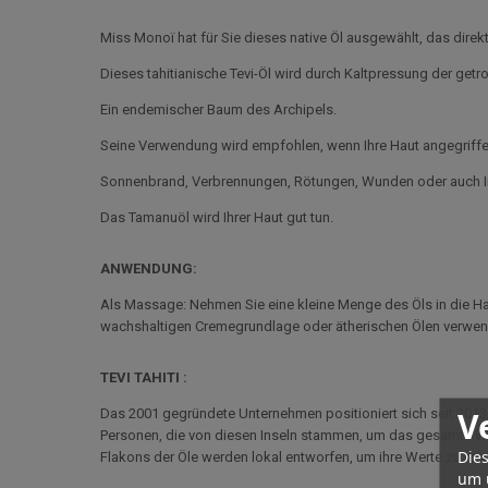
Miss Monoï hat für Sie dieses native Öl ausgewählt, das direk
Dieses tahitianische Tevi-Öl wird durch Kaltpressung der ge
Ein endemischer Baum des Archipels.
Seine Verwendung wird empfohlen, wenn Ihre Haut angegriffen o
Sonnenbrand, Verbrennungen, Rötungen, Wunden oder auch I
Das Tamanuöl wird Ihrer Haut gut tun.
ANWENDUNG:
Als Massage: Nehmen Sie eine kleine Menge des Öls in die Hand
wachshaltigen Cremegrundlage oder ätherischen Ölen verwende
TEVI TAHITI :
V
Das 2001 gegründete Unternehmen positioniert sich seit 2013
Personen, die von diesen Inseln stammen, um das gesamte Wis
Dies
Flakons der Öle werden lokal entworfen, um ihre Werte zu res
um 