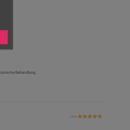
dizinische Behandlung.
(
5
/
5
)