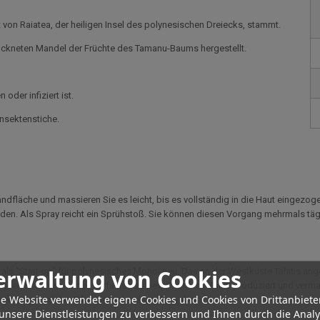
t von Raiatea, der heiligen Insel des polynesischen Dreiecks, stammt.
trockneten Mandel der Früchte des Tamanu-Baums hergestellt.
der infiziert ist.
nsektenstiche.
fläche und massieren Sie es leicht, bis es vollständig in die Haut eingezogen
n. Als Spray reicht ein Sprühstoß. Sie können diesen Vorgang mehrmals tägl
erwaltung von Cookies
 als "Start-up" für polynesisches Monoi neu. Das an der Westküste Tahitis a
sen und Können der Vorfahren zu bewahren. Tevi Tahiti produziert und verma
e Website verwendet eigene Cookies und Cookies von Drittanbiete
pektieren und das Erbe dieser Inseln zu bewahren.
unsere Dienstleistungen zu verbessern und Ihnen durch die Anal