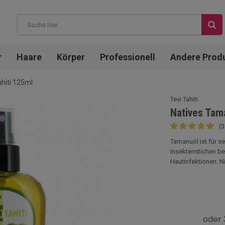
r
Haare
Körper
Professionell
Andere Prod
hiti 125ml
Tevi Tahiti
Natives Tam
(
Tamanuöl ist für s
Insektenstichen b
Hautinfektionen. Nic