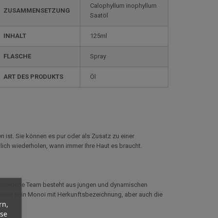
Calophyllum inophyllum
ZUSAMMENSETZUNG
Saatöl
INHALT
125ml
FLASCHE
Spray
ART DES PRODUKTS
Öl
 ist. Sie können es pur oder als Zusatz zu einer
ich wiederholen, wann immer Ihre Haut es braucht.
ngesiedelte Team besteht aus jungen und dynamischen
rktet sein Monoi mit Herkunftsbezeichnung, aber auch die
rn,
yse