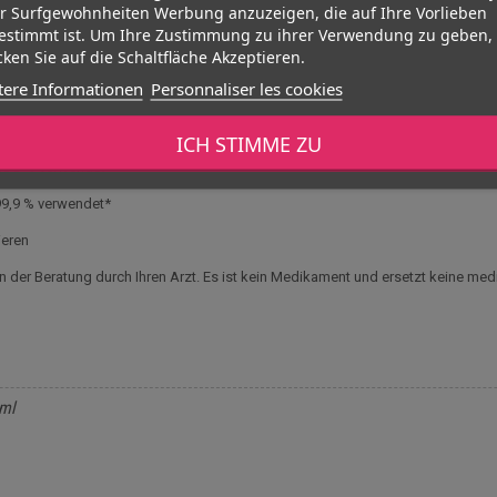
er Surfgewohnheiten Werbung anzuzeigen, die auf Ihre Vorlieben
estimmt ist. Um Ihre Zustimmung zu ihrer Verwendung zu geben,
ken Sie auf die Schaltfläche Akzeptieren.
tere Informationen
Personnaliser les cookies
ICH STIMME ZU
bis 3 % verwendet*
 99,9 % verwendet*
ieren
on der Beratung durch Ihren Arzt. Es ist kein Medikament und ersetzt keine me
5ml