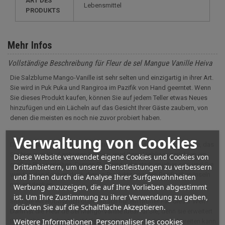
ART DES
Lebensmittel
PRODUKTS
Mehr Infos
Vollständige Beschreibung für Fleur de sel Mangue Vanille Heiva
Die Salzblume Mango-Vanille ist sehr selten und einzigartig in ihrer Art.
Sie wird in Puk Puka und Rangiroa im Pazifik von Hand geerntet. Wenn
Sie dieses Produkt kaufen, können Sie auf jedem Teller etwas Neues
hinzufügen und ein Lächeln auf das Gesicht Ihrer Gäste zaubern, von
denen die meisten es noch nie zuvor probiert haben.
Verwaltung von Cookies
Das auf natürliche Weise aromatisierte Fleur de Sel Mango-Vanille, das
Sie hier zum Kauf anbieten können, wird Ihren Lieblingsgerichten ein
Diese Website verwendet eigene Cookies und Cookies von
großes Plus verleihen. Dieses Plus wird sehr stark spürbar sein und Sie
Drittanbietern, um unsere Dienstleistungen zu verbessern
werden das Kochen dank dieses Produkts von den Pazifischen Inseln
und Ihnen durch die Analyse Ihrer Surfgewohnheiten
neu entdecken.
Werbung anzuzeigen, die auf Ihre Vorlieben abgestimmt
ist. Um Ihre Zustimmung zu ihrer Verwendung zu geben,
Sind Sie ein Hobbykoch oder einfach nur ein großer Fan dieser Welt?
drücken Sie auf die Schaltfläche Akzeptieren.
Dann ist die Fleur de Sel Mango-Vanille ideal für Sie, denn sie erweitert
Weitere Informationen
Personnaliser les cookies
Ihre Küche und die Vielzahl der Gerichte, die man damit zubereiten kann.