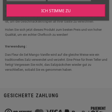
Wenn Sie Ihre Lieben bei einem Familienessen überraschen oder Ihre
ICH STIMME ZU
Freunde bei einem Abendessen verblüffen möchten, können Sie eine
Prise Fleur de Sel Mango-Vanille hinzufügen, die nun Ihr neuer Trumpf
ist, um die Geschmacksknospen all Ihrer Gäste zu verwöhnen.
Holen Sie sich jetzt dieses Produkt zum besten Preis und von hoher
Qualität, um ein echter Chefkoch zu werden!
Verwendung :
Das Fleur de Sel Mango-Vanille wird auf die gleiche Weise wie ein
traditionelles Salz verwendet und verzehrt. Eine Prise für Ihren Teller und
fertig! Vergessen Sie nicht, das Salzpäckchen wieder gut zu
verschließen, sobald Sie es genommen haben.
GESICHERTE ZAHLUNG