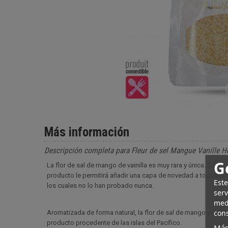
Más información
Descripción completa para Fleur de sel Mangue Vanille H
G
La flor de sal de mango de vainilla es muy rara y única. Se re
producto le permitirá añadir una capa de novedad a todos sus 
Este
los cuales no lo han probado nunca.
serv
medi
cons
Aromatizada de forma natural, la flor de sal de mango y vainil
producto procedente de las islas del Pacífico.
Más