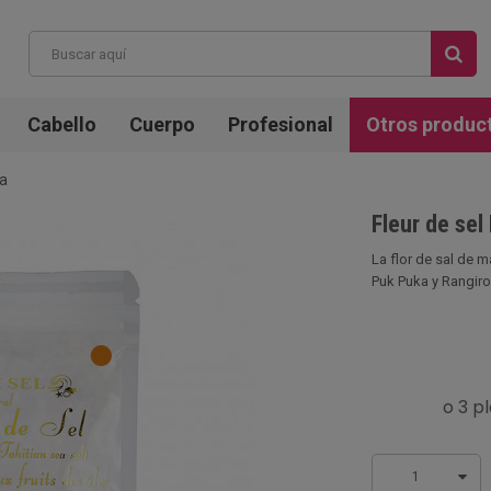
Cabello
Cuerpo
Profesional
Otros produc
va
Fleur de sel
La flor de sal de m
Puk Puka y Rangiroa
1