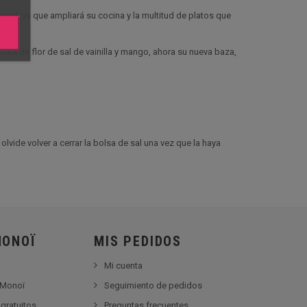
ted, ya que ampliará su cocina y la multitud de platos que
ca de flor de sal de vainilla y mango, ahora su nueva baza,
olvide volver a cerrar la bolsa de sal una vez que la haya
MONOÏ
MIS PEDIDOS
Mi cuenta
 Monoï
Seguimiento de pedidos
gratuitos
Preguntas frecuentes