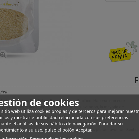
F
eiva
estión de cookies
colecta a mano en Puk Puka y Rangiroa, en el Pacífico. Hacerse con este
platos y poner una sonrisa en la cara de sus invitados, la mayoría de
 sitio web utiliza cookies propias y de terceros para mejorar nuest
icios y mostrarle publicidad relacionada con sus preferencias
ante el análisis de sus hábitos de navegación. Para dar su
entimiento a su uso, pulse el botón Aceptar.
la que puede comprar aquí añadirá un gran plus a sus platos favoritos. Sentirá 
 información
Personnaliser les cookies