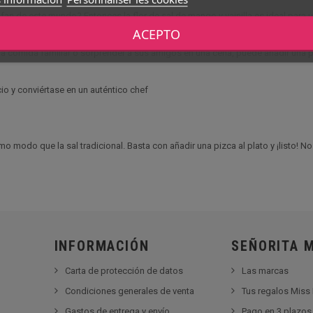
n de este mundo? Entonces la flor de sal de mango y vainilla es ideal para us
ACEPTO
 comida familiar o sorprender a sus amigos en una cena, puede añadir una piz
io y conviértase en un auténtico chef
mo modo que la sal tradicional. Basta con añadir una pizca al plato y ¡listo! No 
INFORMACIÓN
SEÑORITA 
Carta de protección de datos
Las marcas
Condiciones generales de venta
Tus regalos Miss
Gastos de entrega y envío
Pago en 3 plazos 