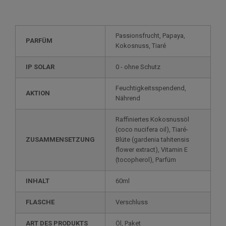
Passionsfrucht, Papaya,
PARFÜM
Kokosnuss, Tiaré
IP SOLAR
0 - ohne Schutz
Feuchtigkeitsspendend,
AKTION
Nährend
Raffiniertes Kokosnussöl
(coco nucifera oil), Tiaré-
ZUSAMMENSETZUNG
Blüte (gardenia tahitensis
flower extract), Vitamin E
(tocopherol), Parfüm
INHALT
60ml
FLASCHE
Verschluss
ART DES PRODUKTS
Öl, Paket