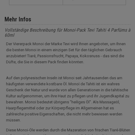
Mehr Infos
Vollständige Beschreibung für Monoi-Pack Tevi Tahiti 4 Parfüms à
60ml
Der Viererpack Monoi der Marke Tevi wird Ihnen angeboten, um Ihnen
die besten Monoi in einem einzigen Set für den täglichen Gebrauch
anzubieten! Tiaré, Passionsfrucht, Papaya, Kokosnuss - das sind die
Düfte, die Sie in diesem Pack finden könnten.
Auf den polynesischen Inseln ist Monoi seit Jahrtausenden das am
häufigsten verwendete kostbare Öl. Monoï de Tahiti ist ein wahres
Geschenk der Natur und wurde von allen Generationen in die tahitische
Kultur aufgenommen, um ihre Haut zu pflegen und ihr Jugendkapital zu
bewahren. Monoi bedeutet übrigens "heiliges Öl". Als Massageöl,
Haarpflegemittel oder zur Körperpflege im Allgemeinen hat es
zahlreiche positive Eigenschaften, die nicht mehr bewiesen werden
müssen.
Diese Monoi-Öle werden durch die Mazeration von frischen Tiaré-Blüten