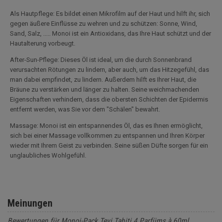
Als Hautpflege: Es bildet einen Mikrofilm auf der Haut und hilft ihr, sich
gegen äußere Einflüsse zu wehren und zu schützen: Sonne, Wind,
Sand, Salz, ..... Monoi ist ein Antioxidans, das Ihre Haut schützt und der
Hautalterung vorbeugt.
After-Sun-Pflege: Dieses Öl ist ideal, um die durch Sonnenbrand
verursachten Rötungen zu lindern, aber auch, um das Hitzegefühl, das
man dabei empfindet, zu lindern. Außerdem hilft es Ihrer Haut, die
Bräune zu verstärken und länger zu halten. Seine weichmachenden
Eigenschaften verhindern, dass die obersten Schichten der Epidermis
entfernt werden, was Sie vor dem "Schälen" bewahrt.
Massage: Monoi ist ein entspannendes Öl, das es Ihnen ermöglicht,
sich bei einer Massage vollkommen zu entspannen und Ihren Körper
wieder mit Ihrem Geist zu verbinden. Seine süßen Düfte sorgen für ein
unglaubliches Wohlgefühl.
Meinungen
Bewertungen für Monoi-Pack Tevi Tahiti 4 Parfüms à 60ml