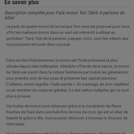
En savoir plus
Description complète pour Pack monoi Tevi Tahiti 4 parfums de
60ml
Le pack de quatre monoï de la marque Tevi vous est proposé pour vous
offrir les meilleurs monoï dans un seul est même kit à utiliser au
quotidien ! Tiaré, fruit de la passion, papaye, coco, voici les odeurs que
vous pourriez retrouver dans ce pack.
Dans les îles Polynésiennes, le monoï est l’huile précieuse la plus
utilisée depuis des millénaires. Véritable offrande de la nature, le monoï
de Tahiti est inscrit dans la culture Tahitienne par toutes les générations
pour prendre soin de leur peau et préserver leur capital jeunesse.
D’ailleurs, monoï signifie « huile sacrée ». En massage, en soin capillaire
ou en entretien du corps en général, il a des vertus multiples qui ne sont
plus à prouver.
Ces huiles de monoï sont obtenues grâce à la macération de fleurs
fraiches de Tiaré dans une huile fine de noix de coco qui est un élixir de
beauté et grâce à elle, vous pourrez découvrir à nouveau la douceur de
votre peau.
Vous pouvez utiliser cette huile pour divers soins car, elle possède de