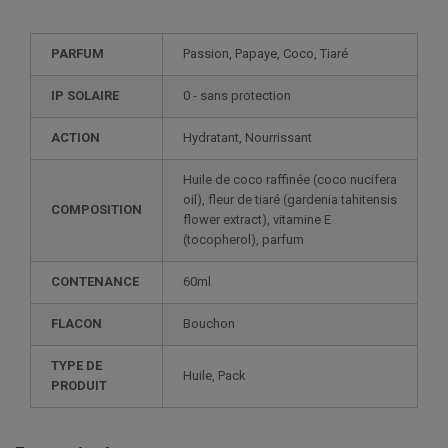
PARFUM
Passion, Papaye, Coco, Tiaré
IP SOLAIRE
0 - sans protection
ACTION
Hydratant, Nourrissant
Huile de coco raffinée (coco nucifera
oil), fleur de tiaré (gardenia tahitensis
COMPOSITION
flower extract), vitamine E
(tocopherol), parfum
CONTENANCE
60ml
FLACON
Bouchon
TYPE DE
Huile, Pack
PRODUIT