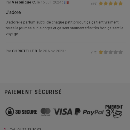
Par
Veronique C.
le
16 Juil. 2024 :
(
5
/
5
)
J'adore
J'adore le parfum subtil de chaque petit produit ça ça tient vraiment
toute la journée sur le corps et ça sent vraiment très très bon ça sent le
voyage
Par
CHRISTELLE B.
le
20 Nov. 2023 :
(
1
/
5
)
PAIEMENT SÉCURISÉ
Tél :
04 22 13 10 93