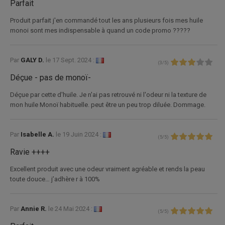
Parfait
Produit parfait j'en commandé tout les ans plusieurs fois mes huile
monoi sont mes indispensable à quand un code promo ?????
Par
GALY D.
le
17 Sept. 2024 :
(
3
/
5
)
Déçue - pas de monoï-
Déçue par cette d'huile. Je n'ai pas retrouvé ni l'odeur ni la texture de
mon huile Monoï habituelle. peut être un peu trop diluée. Dommage.
Par
Isabelle A.
le
19 Juin 2024 :
(
5
/
5
)
Ravie ++++
Excellent produit avec une odeur vraiment agréable et rends la peau
toute douce… j’adhère r à 100%
Par
Annie R.
le
24 Mai 2024 :
(
5
/
5
)