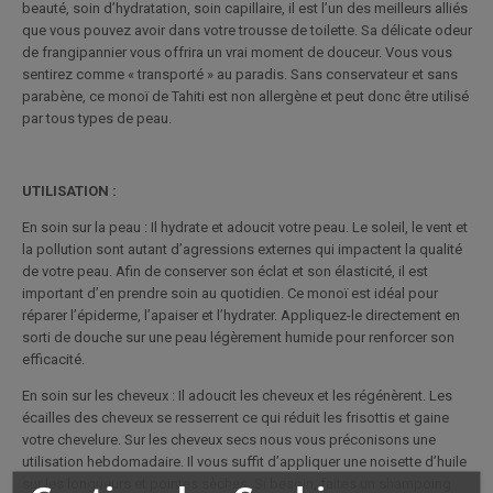
beauté, soin d’hydratation, soin capillaire, il est l’un des meilleurs alliés
que vous pouvez avoir dans votre trousse de toilette. Sa délicate odeur
de frangipannier vous offrira un vrai moment de douceur. Vous vous
sentirez comme « transporté » au paradis. Sans conservateur et sans
parabène, ce monoï de Tahiti est non allergène et peut donc être utilisé
par tous types de peau.
UTILISATION :
En soin sur la peau : Il hydrate et adoucit votre peau. Le soleil, le vent et
la pollution sont autant d’agressions externes qui impactent la qualité
de votre peau. Afin de conserver son éclat et son élasticité, il est
important d’en prendre soin au quotidien. Ce monoï est idéal pour
réparer l’épiderme, l’apaiser et l’hydrater. Appliquez-le directement en
sorti de douche sur une peau légèrement humide pour renforcer son
efficacité.
En soin sur les cheveux : Il adoucit les cheveux et les régénèrent. Les
écailles des cheveux se resserrent ce qui réduit les frisottis et gaine
votre chevelure. Sur les cheveux secs nous vous préconisons une
utilisation hebdomadaire. Il vous suffit d’appliquer une noisette d’huile
sur les longueurs et pointes sèches. Si besoin, faites un shampoing