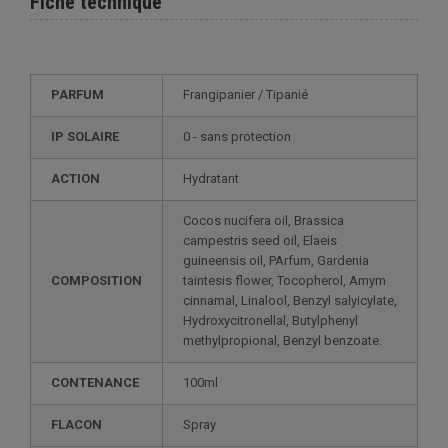
Fiche technique
PARFUM
Frangipanier / Tipanié
IP SOLAIRE
0 - sans protection
ACTION
Hydratant
Cocos nucifera oil, Brassica
campestris seed oil, Elaeis
guineensis oil, PArfum, Gardenia
COMPOSITION
taintesis flower, Tocopherol, Amym
cinnamal, Linalool, Benzyl salyicylate,
Hydroxycitronellal, Butylphenyl
methylpropional, Benzyl benzoate.
CONTENANCE
100ml
FLACON
Spray