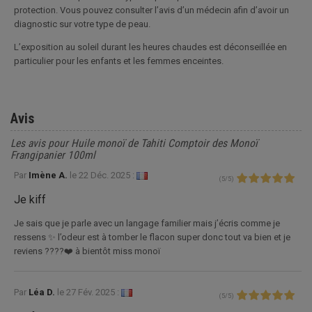
protection. Vous pouvez consulter l’avis d’un médecin afin d’avoir un
diagnostic sur votre type de peau.
L’exposition au soleil durant les heures chaudes est déconseillée en
particulier pour les enfants et les femmes enceintes.
Avis
Les avis pour Huile monoï de Tahiti Comptoir des Monoï
Frangipanier 100ml
Par
Imène A.
le
22 Déc. 2025 :
(
5
/
5
)
Je kiff
Je sais que je parle avec un langage familier mais j’écris comme je
ressens ✨ l’odeur est à tomber le flacon super donc tout va bien et je
reviens ????❤️ à bientôt miss monoï
Par
Léa D.
le
27 Fév. 2025 :
(
5
/
5
)