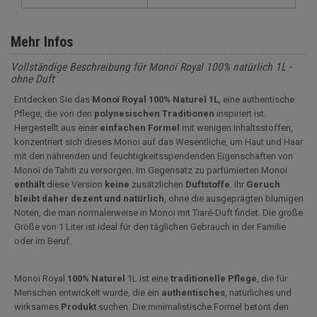
Mehr Infos
Vollständige Beschreibung für Monoï Royal 100% natürlich 1L -
ohne Duft
Entdecken Sie das
Monoï Royal 100% Naturel 1L
, eine authentische
Pflege, die von den
polynesischen Traditionen
inspiriert ist.
Hergestellt aus einer
einfachen Formel
mit wenigen Inhaltsstoffen,
konzentriert sich dieses Monoi auf das Wesentliche, um Haut und Haar
mit den nährenden und feuchtigkeitsspendenden Eigenschaften von
Monoï de Tahiti zu versorgen. Im Gegensatz zu parfümierten Monoi
enthält
diese Version
keine
zusätzlichen
Duftstoffe
. Ihr
Geruch
bleibt daher dezent und natürlich
, ohne die ausgeprägten blumigen
Noten, die man normalerweise in Monoi mit Tiaré-Duft findet. Die große
Größe von 1 Liter ist ideal für den täglichen Gebrauch in der Familie
oder im Beruf.
Monoï Royal
100% Naturel
1L ist eine
traditionelle Pflege
, die für
Menschen entwickelt wurde, die ein
authentisches
, natürliches und
wirksames
Produkt
suchen. Die minimalistische Formel betont den