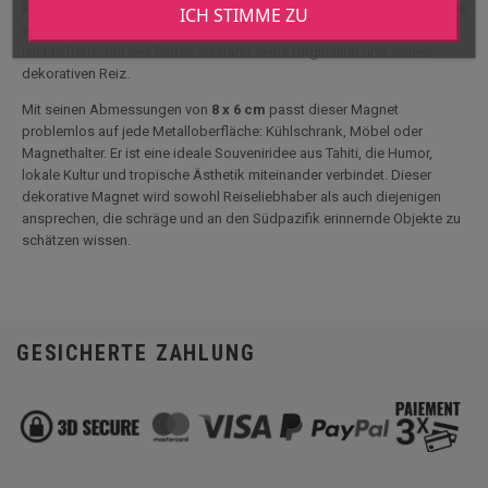
Harzoberfläche
intensiviert die Farben und verleiht dem Ganzen Tiefe,
ICH STIMME ZU
während sie gleichzeitig ein glattes und helles Aussehen hat. Der
leichte Retro-Stil des Bildes verstärkt seine Originalität und seinen
dekorativen Reiz.
Mit seinen Abmessungen von
8 x 6 cm
passt dieser Magnet
problemlos auf jede Metalloberfläche: Kühlschrank, Möbel oder
Magnethalter. Er ist eine ideale Souveniridee aus Tahiti, die Humor,
lokale Kultur und tropische Ästhetik miteinander verbindet. Dieser
dekorative Magnet wird sowohl Reiseliebhaber als auch diejenigen
ansprechen, die schräge und an den Südpazifik erinnernde Objekte zu
schätzen wissen.
GESICHERTE ZAHLUNG