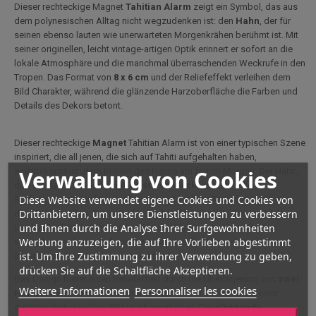
Dieser rechteckige Magnet
Tahitian Alarm
zeigt ein Symbol, das aus
dem polynesischen Alltag nicht wegzudenken ist: den
Hahn
, der für
seinen ebenso lauten wie unerwarteten Morgenkrähen berühmt ist. Mit
seiner originellen, leicht vintage-artigen Optik erinnert er sofort an die
lokale Atmosphäre und die manchmal überraschenden Weckrufe in den
Tropen. Das Format von
8 x 6 cm
und der Reliefeffekt verleihen dem
Bild Charakter, während die glänzende Harzoberfläche die Farben und
Details des Dekors betont.
Dieser rechteckige
Magnet
Tahitian Alarm ist von einer typischen Szene
inspiriert, die all jenen, die sich auf Tahiti aufgehalten haben,
Verwaltung von Cookies
wohlbekannt ist: dem Krähen des Hahns am frühen Morgen. Der Hahn,
das Wahrzeichen des
polynesischen Weckers
, kennt die
Diese Website verwendet eigene Cookies und Cookies von
Schlummertaste nicht... und kann unvorbereitete Besucher leicht aus
Drittanbietern, um unsere Dienstleistungen zu verbessern
dem Schlaf reißen. Diese Grafik spielt auf humorvolle Weise mit dieser
und Ihnen durch die Analyse Ihrer Surfgewohnheiten
lokalen Realität, indem sie das Bild des Hahns mit einem Wecker
Werbung anzuzeigen, die auf Ihre Vorlieben abgestimmt
verbindet - ein lustiges Augenzwinkern für alle Reisenden, die diese
ist. Um Ihre Zustimmung zu ihrer Verwendung zu geben,
unvergessliche Erfahrung gemacht haben.
drücken Sie auf die Schaltfläche Akzeptieren.
Das Design bietet einen Reliefeffekt durch die Überlagerung von
zwei
Weitere Informationen
Personnaliser les cookies
Holzplatten
, die den Hahn und die grafischen Elemente mit einer
dynamischen visuellen Wirkung hervorheben. Die
glänzende