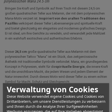
polynesischen Mana 24.5 cm
Bringen Sie Kraft und Symbolik auf Ihren Tisch mit diesem 24,5 cm
großen quadratischen Teller aus Melamin, der mit dem polynesischen
Mana-Motiv verziert ist.
Inspiriert von den uralten Traditionen des
Pazifiks
verkörpert dieser Teller Lebensenergie und spirituelle Kraft
und bietet gleichzeitig ein elegantes und modernes grafisches Design.
Er ist ideal, um Ihre Gerichte zu veredeln, und verwandelt jede Mahlzeit
in ein wahrhaft exotisches und authentisches Erlebnis.
Dieser
24,5 cm
große quadratische Teller aus Melamin mit dem
polynesischen Tattoo "Mana" ist ein Stück, das zeitgenössische
Ästhetik mit traditioneller Symbolik verbindet. Mana, ein grundlegendes
Konzept in Polynesien, steht für die
spirituelle Energie
, die innere Kraft
und die unsichtbare Macht, die jedem Wesen und jedem Element der
Natur innewohnt. Durch dieses Motiv wird dieser Teller zu einem echten
Symbol für Macht, Schutz und Gleichgewicht.
Verwaltung von Cookies
Das Grafikdesign zeigt stilisierte Formen, die von polynesischen
Tätowierungen inspiriert sind, wobei jede Linie und jedes Symbol den
Diese Website verwendet eigene Cookies und Cookies von
Energiefluss, die Verbindung zwischen der sichtbaren und der
Drittanbietern, um unsere Dienstleistungen zu verbessern
unsichtbaren Welt sowie den spirituellen Schutz andeuten. Das
und Ihnen durch die Analyse Ihrer Surfgewohnheiten
stilisierte Gesicht im Motiv verstärkt diese mystische Dimension und
Werbung anzuzeigen, die auf Ihre Vorlieben abgestimmt