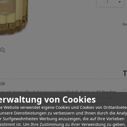
1
Be
T
50h
se mit dieser pflanzlichen Kerze mit Vanilleduft, die bis zu
50 Stunden
erwaltung von Cookies
s mit Holzdeckel vereint sie Ästhetik und olfaktorisches Wohlbefinden.
e Atmosphäre, die ideal für Momente der Entspannung ist. Die aus
e Website verwendet eigene Cookies und Cookies von Drittanbiete
ichmäßig ab und eignet sich daher perfekt, um Ihre Dekoration zu
unsere Dienstleistungen zu verbessern und Ihnen durch die Anal
nden Duft
zu verbreiten.
er Surfgewohnheiten Werbung anzuzeigen, die auf Ihre Vorlieben
estimmt ist. Um Ihre Zustimmung zu ihrer Verwendung zu geben,