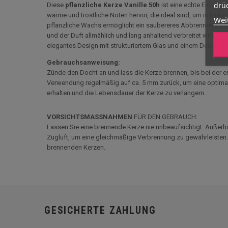
drüc
Diese
pflanzliche Kerze Vanille 50h
ist eine echte Einladung
warme und tröstliche Noten hervor, die ideal sind, um in Ih
Wei
pflanzliche Wachs ermöglicht ein saubereres Abbrennen als
und der Duft allmählich und lang anhaltend verbreitet wird. Da
elegantes Design mit strukturiertem Glas und einem Deckel au
Gebrauchsanweisung:
Zünde den Docht an und lass die Kerze brennen, bis bei der e
Verwendung regelmäßig auf ca. 5 mm zurück, um eine optimale 
erhalten und die Lebensdauer der Kerze zu verlängern.
VORSICHTSMASSNAHMEN
FÜR DEN GEBRAUCH:
Lassen Sie eine brennende Kerze nie unbeaufsichtigt. Außerha
Zugluft, um eine gleichmäßige Verbrennung zu gewährleisten
brennenden Kerzen.
GESICHERTE ZAHLUNG