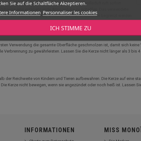
ken Sie auf die Schaltfläche Akzeptieren.
 zu einer Reise für die Sinne. Ihr zarter, süßer Vanilleduft ruft sofort
rem Zuhause eine entspannende Atmosphäre zu schaffen. Das verwendete
tere Informationen
Personnaliser les cookies
 bei herkömmlichen Kerzen, wodurch die Rußemissionen begrenzt werden
nk ihrer
langen Brenndauer
begleitet sie Ihre Entspannungsmomente, Ihre 
ICH STIMME ZU
s Naturholz macht ihn außerdem zu einem trendigen Dekorationsobjekt, das sich
rsten Verwendung die gesamte Oberfläche geschmolzen ist, damit sich keine V
Verbrennung zu gewährleisten. Lassen Sie die Kerze nicht länger als 3 bis 4 
lb der Reichweite von Kindern und Tieren aufbewahren. Die Kerze auf eine sta
. Die Kerze nicht bewegen, wenn sie angezündet oder noch heiß ist. Lassen 
INFORMATIONEN
MISS MONO