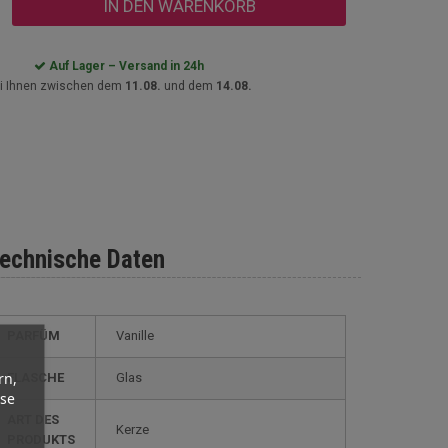
IN DEN WARENKORB
Auf Lager – Versand in 24h
i Ihnen zwischen dem
11.08.
und dem
14.08.
echnische Daten
PARFÜM
Vanille
rn,
FLASCHE
Glas
yse
ART DES
Kerze
PRODUKTS