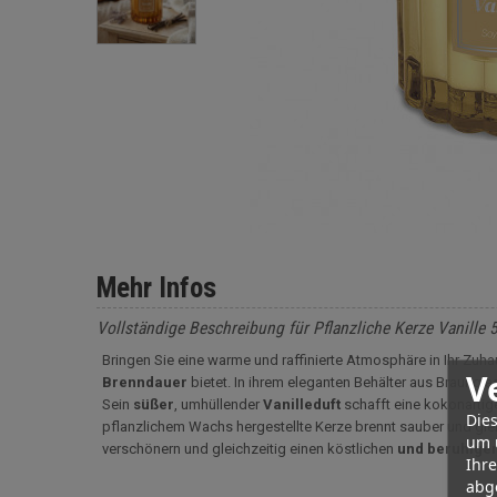
Mehr Infos
Vollständige Beschreibung für Pflanzliche Kerze Vanille 
Bringen Sie eine warme und raffinierte Atmosphäre in Ihr Zuhau
V
Brenndauer
bietet. In ihrem eleganten Behälter aus Braungla
Sein
süßer
, umhüllender
Vanilleduft
schafft eine kokonartig
Dies
pflanzlichem Wachs hergestellte Kerze brennt sauber und gle
um 
verschönern und gleichzeitig einen köstlichen
und beruhige
Ihr
abg