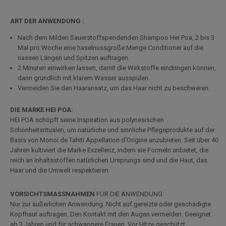
ART DER ANWENDUNG :
Nach dem Milden Sauerstoffspendenden Shampoo Hei Poa, 2 bis 3
Mal pro Woche eine haselnussgroße Menge Conditioner auf die
nassen Längen und Spitzen auftragen.
2 Minuten einwirken lassen, damit die Wirkstoffe eindringen können,
dann gründlich mit klarem Wasser ausspülen.
Vermeiden Sie den Haaransatz, um das Haar nicht zu beschweren.
DIE MARKE HEI POA:
HEI POA schöpft seine Inspiration aus polynesischen
Schönheitsritualen, um natürliche und sinnliche Pflegeprodukte auf der
Basis von Monoï de Tahiti Appellation d'Origine anzubieten. Seit über 40
Jahren kultiviert die Marke Exzellenz, indem sie Formeln anbietet, die
reich an Inhaltsstoffen natürlichen Ursprungs sind und die Haut, das
Haar und die Umwelt respektieren.
VORSICHTSMASSNAHMEN
FÜR DIE ANWENDUNG:
Nur zur äußerlichen Anwendung. Nicht auf gereizte oder geschädigte
Kopfhaut auftragen. Den Kontakt mit den Augen vermeiden. Geeignet
ab 3 Jahren und für schwangere Frauen. Vor Hitze geschützt