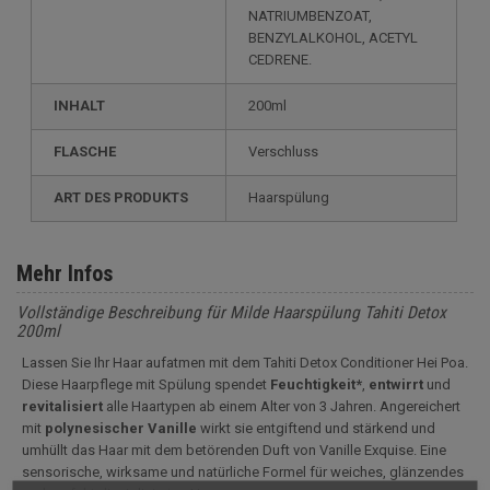
NATRIUMBENZOAT,
BENZYLALKOHOL, ACETYL
CEDRENE.
INHALT
200ml
FLASCHE
Verschluss
ART DES PRODUKTS
Haarspülung
Mehr Infos
Vollständige Beschreibung für Milde Haarspülung Tahiti Detox
200ml
Lassen Sie Ihr Haar aufatmen mit dem Tahiti Detox Conditioner Hei Poa.
Diese Haarpflege mit Spülung spendet
Feuchtigkeit*
,
entwirrt
und
revitalisiert
alle Haartypen ab einem Alter von 3 Jahren. Angereichert
mit
polynesischer Vanille
wirkt sie entgiftend und stärkend und
umhüllt das Haar mit dem betörenden Duft von Vanille Exquise. Eine
sensorische, wirksame und natürliche Formel für weiches, glänzendes