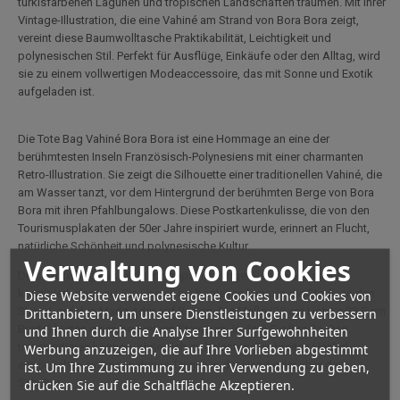
türkisfarbenen Lagunen und tropischen Landschaften träumen. Mit ihrer
Vintage-Illustration, die eine Vahiné am Strand von Bora Bora zeigt,
vereint diese Baumwolltasche Praktikabilität, Leichtigkeit und
polynesischen Stil. Perfekt für Ausflüge, Einkäufe oder den Alltag, wird
sie zu einem vollwertigen Modeaccessoire, das mit Sonne und Exotik
aufgeladen ist.
Die Tote Bag Vahiné Bora Bora ist eine Hommage an eine der
berühmtesten Inseln Französisch-Polynesiens mit einer charmanten
Retro-Illustration. Sie zeigt die Silhouette einer traditionellen Vahiné, die
am Wasser tanzt, vor dem Hintergrund der berühmten Berge von Bora
Bora mit ihren Pfahlbungalows. Diese Postkartenkulisse, die von den
Tourismusplakaten der 50er Jahre inspiriert wurde, erinnert an Flucht,
natürliche Schönheit und polynesische Kultur.
Verwaltung von Cookies
Diese Tote Bag aus leichter, strapazierfähiger Baumwolle ist so
konzipiert, dass sie Sie überall hin begleiten kann: in die Stadt, an den
Diese Website verwendet eigene Cookies und Cookies von
Strand, auf den Markt oder auf Reisen. Die Maße (39 cm Höhe x 33,5 cm
Drittanbietern, um unsere Dienstleistungen zu verbessern
Breite) bieten einen bequemen Stauraum, in dem Sie Ihre Sachen
und Ihnen durch die Analyse Ihrer Surfgewohnheiten
transportieren können, ohne sich zu belasten. Die breiten Henkel
Werbung anzuzeigen, die auf Ihre Vorlieben abgestimmt
ermöglichen ein angenehmes Tragen in der Hand oder über der
ist. Um Ihre Zustimmung zu ihrer Verwendung zu geben,
Schulter.
drücken Sie auf die Schaltfläche Akzeptieren.