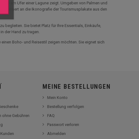
e Vahiné am Ufer einer Lagune zeigt. Umgeben von Palmen und
til erinnert an die Ikonografie der Tourismusplakate aus den
egleiten. Sie bietet Platz für Ihre Essentials, Einkäufe,
 in der Hand zu tragen.
e einen Boho- und Reisestil zeigen möchten. Sie eignet sich
Ï
MEINE BESTELLUNGEN
Mein Konto
-Geschenke
Bestellung verfolgen
en ohne Gebühren
FAQ
og
Passwort verloren
r Kunden
Abmelden