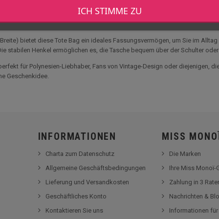
wolltasche, die mit einem charmanten Druck veredelt wurde, der eine tanzend
ICH STIMME ZU
eben, die Weiblichkeit und die polynesische Tradition. Das Bild im Vintage-S
te) bietet diese Tote Bag ein ideales Fassungsvermögen, um Sie im Alltag zu b
. Die stabilen Henkel ermöglichen es, die Tasche bequem über der Schulter oder
 perfekt für Polynesien-Liebhaber, Fans von Vintage-Design oder diejenigen, di
iche Geschenkidee.
INFORMATIONEN
MISS MONO
Charta zum Datenschutz
Die Marken
Allgemeine Geschäftsbedingungen
Ihre Miss Monoï
Lieferung und Versandkosten
Zahlung in 3 Rat
Geschäftliches Konto
Nachrichten & Bl
Kontaktieren Sie uns
Informationen fü