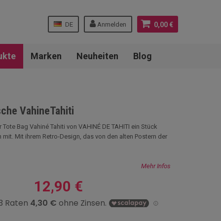
DE
Anmelden
0,00 €
ukte
Marken
Neuheiten
Blog
che VahineTahiti
 Tote Bag Vahiné Tahiti von VAHINÉ DE TAHITI ein Stück
n mit. Mit ihrem Retro-Design, das von den alten Postern der
Mehr Infos
12,90 €