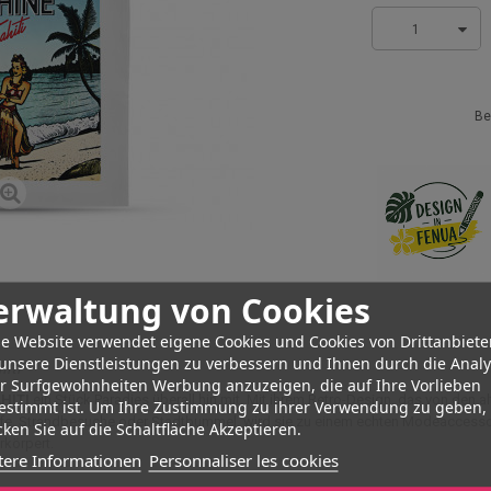
1
Be
erwaltung von Cookies
e Website verwendet eigene Cookies und Cookies von Drittanbiete
unsere Dienstleistungen zu verbessern und Ihnen durch die Anal
iti
er Surfgewohnheiten Werbung anzuzeigen, die auf Ihre Vorlieben
HITI
ein Stück Paradies überall hin mit. Mit ihrem Retro-Design, das von den alte
estimmt ist. Um Ihre Zustimmung zu ihrer Verwendung zu geben,
inkäufe, Strandbesuche oder Stadtbummel, wird sie zu einem echten Modeaccess
ken Sie auf die Schaltfläche Akzeptieren.
rkörpert.
tere Informationen
Personnaliser les cookies