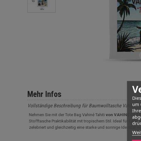
V
Mehr Infos
Dies
um 
Vollständige Beschreibung für Baumwolltasche VahineTah
Ihr
Nehmen Sie mit der Tote Bag Vahiné Tahiti
von VAHINÉ DE TA
abg
Stofftasche Praktikabilität mit tropischem Stil. Ideal für E
drüc
zelebriert und gleichzeitig eine starke und sonnige Identität ve
Wei