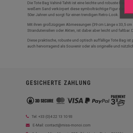
Die Tote Bag Vahiné Tahiti ist eine leichte und robuste Baum
weißem Sand verkörpert diese symbolträchtige Figur das süße L
50er Jahren und sorgt für einen trendigen Retro-Look.
Mit ihren großzügigen Abmessungen (39 cm Länge x 33,5 cm Brei
Strandutensilien oder Akten, ist dabei aber leicht und faltbar
Diese praktische, robuste und optisch auffällige Tote Bag ist
auch hervorragend als Souvenir oder als originelle und nützl
GESICHERTE ZAHLUNG
Tel: +33 (
0)4 22 13 10 93
E-Mail: contact@miss-monoi.com