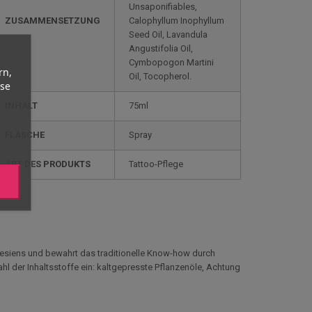
Unsaponifiables,
ZUSAMMENSETZUNG
Calophyllum Inophyllum
Seed Oil, Lavandula
Angustifolia Oil,
Cymbopogon Martini
rn,
Oil, Tocopherol.
yse
INHALT
75ml
FLASCHE
Spray
ART DES PRODUKTS
Tattoo-Pflege
ynesiens und bewahrt das traditionelle Know-how durch
ahl der Inhaltsstoffe ein: kaltgepresste Pflanzenöle, Achtung