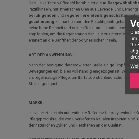
Das Heiva Tattoo-Pflegeöl kombiniert die
außergewöhnlich
Pazifikinseln, mit ätherischen Ölen aus Lavendel und Lemong
beruhigenden
und
regenerierenden
Eigenschaften
bekan
V
geschmeidig
zu machen und den Feuchtigkeitsgehalt der o
seine hohe Reinheit und seinen Reichtum an natürlichen Wirk
Dies
empfohlen, um die Regeneration der Haut zu unterstützen und di
um 
erinnert an die Sanftheit der polynesischen Inseln.
Ihr
abg
ART DER ANWENDUNG :
drüc
Wei
Nach der Reinigung der tätowierten Stelle einige Tropfen Heiv
Bewegungen ein, bis es vollständig eingezogen ist. Verwen
als regelmäßige Pflege, um Ihr Tattoo strahlend schön zu erh
Stellen geeignet.
MARKE :
Heiva setzt sich als authentische Referenz für polynesische 
Pflegeprodukte, die von überlieferten Ritualen inspiriert sind
der natürlichen Zyklen und Festhalten an der Qualität.