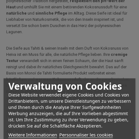
polynesischer Tradition hergestellt,
respektiert den pH-Wert der
Haut
und umhüllt Sie mit einem betörenden Kokosnussduft für eine
natürliche
und
sinnliche
Pflege
im Alltag. Diese Seife ist ideal für
Liebhaber von Naturkosmetik, die von den Inseln inspiriert ist, und
versetzt Sie schon beim Duschen in das Herz der polynesischen
Lagunen.
Die Seife aus Tahiti & seinen Inseln mit dem Duft von Kokosnuss von
Heïva ist ein Muss für alle, die natürliche Pflege lieben. Ihre
cremige
Textur
verwandelt sich in einen feinen Schaum, der die Haut sanft
reinigt und dabei ihr natürliches Gleichgewicht bewahrt. Das auf der
Basis von Monoï de Tahiti formulierte Produkt verbreitet einen
köstlichen
und
warmen
Kokosnussduft
, der an die paradiesischen
Verwaltung von Cookies
Strände von Fenua erinnert. Kokosnussöl, das für seine
nährenden
Eigenschaften
bekannt ist, trägt dazu bei, dass die Haut
Diese Website verwendet eigene Cookies und Cookies von
geschmeidig
bleibt und zart
duftet
. Diese Seife ist für alle Hauttypen
Drittanbietern, um unsere Dienstleistungen zu verbessern
geeignet und kann in eine Schönheitsroutine für Körper und Hände
und Ihnen durch die Analyse Ihrer Surfgewohnheiten
integriert werden. Ihr Duft, der gleichzeitig süß und exotisch ist, sorgt
Werbung anzuzeigen, die auf Ihre Vorlieben abgestimmt
für einen echten Moment der Flucht aus dem Alltag unter der Dusche.
ist. Um Ihre Zustimmung zu ihrer Verwendung zu geben,
drücken Sie auf die Schaltfläche Akzeptieren.
ART DER ANWENDUNG :
Weitere Informationen
Personnaliser les cookies