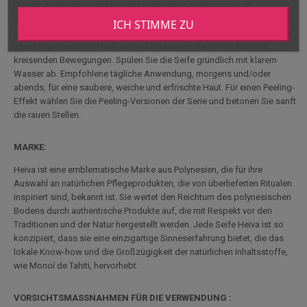
Um die wohltuende Wirkung der Seife Heïva Kokosnuss voll
auszuschöpfen, schäumen Sie die Seife zwischen Ihren feuchten
ICH STIMME ZU
Händen oder auf einem Schwamm auf. Tragen Sie den Schaum auf die
zuvor angefeuchtete Haut auf und massieren Sie ihn mit sanften,
kreisenden Bewegungen. Spülen Sie die Seife gründlich mit klarem
Wasser ab. Empfohlene tägliche Anwendung, morgens und/oder
abends, für eine saubere, weiche und erfrischte Haut. Für einen Peeling-
Effekt wählen Sie die Peeling-Versionen der Serie und betonen Sie sanft
die rauen Stellen.
MARKE:
Heïva ist eine emblematische Marke aus Polynesien, die für ihre
Auswahl an natürlichen Pflegeprodukten, die von überlieferten Ritualen
inspiriert sind, bekannt ist. Sie wertet den Reichtum des polynesischen
Bodens durch authentische Produkte auf, die mit Respekt vor den
Traditionen und der Natur hergestellt werden. Jede Seife Heïva ist so
konzipiert, dass sie eine einzigartige Sinneserfahrung bietet, die das
lokale Know-how und die Großzügigkeit der natürlichen Inhaltsstoffe,
wie Monoï de Tahiti, hervorhebt.
VORSICHTSMASSNAHMEN FÜR DIE VERWENDUNG :