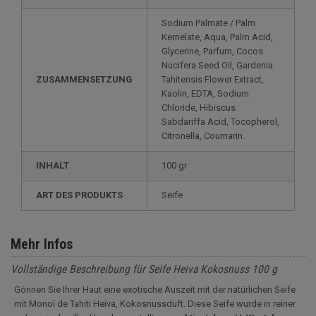
Sodium Palmate / Palm
Kernelate, Aqua, Palm Acid,
Glycerine, Parfum, Cocos
Nucifera Seed Oil, Gardenia
ZUSAMMENSETZUNG
Tahitensis Flower Extract,
Kaolin, EDTA, Sodium
Chloride, Hibiscus
Sabdariffa Acid, Tocopherol,
Citronella, Coumarin.
INHALT
100 gr
ART DES PRODUKTS
Seife
Mehr Infos
Vollständige Beschreibung für Seife Heiva Kokosnuss 100 g
Gönnen Sie Ihrer Haut eine exotische Auszeit mit der natürlichen Seife
mit Monoï de Tahiti Heïva, Kokosnussduft. Diese Seife wurde in reiner