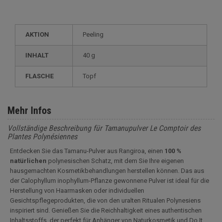
AKTION
Peeling
INHALT
40 g
FLASCHE
Topf
Mehr Infos
Vollständige Beschreibung für Tamanupulver Le Comptoir des
Plantes Polynésiennes
Entdecken Sie das Tamanu-Pulver aus Rangiroa, einen
100 %
natürlichen
polynesischen Schatz, mit dem Sie Ihre eigenen
hausgemachten Kosmetikbehandlungen herstellen können. Das aus
der Calophyllum inophyllum-Pflanze gewonnene Pulver ist ideal für die
Herstellung von Haarmasken oder individuellen
Gesichtspflegeprodukten, die von den uralten Ritualen Polynesiens
inspiriert sind. Genießen Sie die Reichhaltigkeit eines authentischen
Inhaltsstoffs, der perfekt für Anhänger von Naturkosmetik und Do It