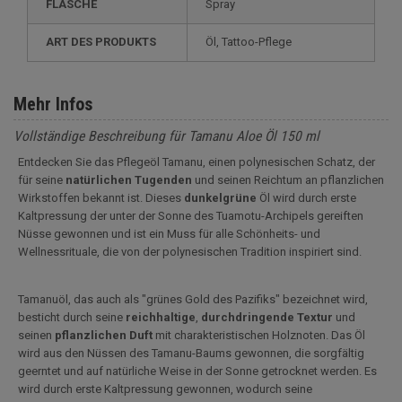
FLASCHE
Spray
ART DES PRODUKTS
Öl, Tattoo-Pflege
Mehr Infos
Vollständige Beschreibung für Tamanu Aloe Öl 150 ml
Entdecken Sie das Pflegeöl Tamanu, einen polynesischen Schatz, der
für seine
natürlichen
Tugenden
und seinen Reichtum an pflanzlichen
Wirkstoffen bekannt ist. Dieses
dunkelgrüne
Öl wird durch erste
Kaltpressung der unter der Sonne des Tuamotu-Archipels gereiften
Nüsse gewonnen und ist ein Muss für alle Schönheits- und
Wellnessrituale, die von der polynesischen Tradition inspiriert sind.
Tamanuöl, das auch als "grünes Gold des Pazifiks" bezeichnet wird,
besticht durch seine
reichhaltige
,
durchdringende
Textur
und
seinen
pflanzlichen
Duft
mit charakteristischen Holznoten. Das Öl
wird aus den Nüssen des Tamanu-Baums gewonnen, die sorgfältig
geerntet und auf natürliche Weise in der Sonne getrocknet werden. Es
wird durch erste Kaltpressung gewonnen, wodurch seine