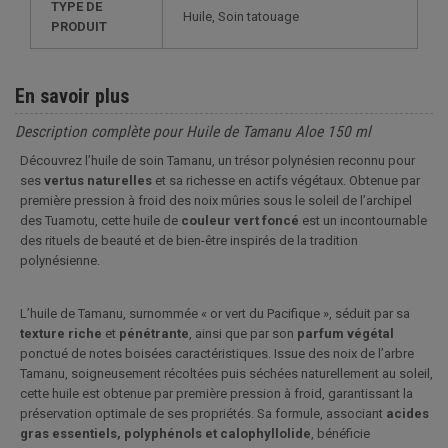
TYPE DE
Huile, Soin tatouage
PRODUIT
En savoir plus
Description complète pour Huile de Tamanu Aloe 150 ml
Découvrez l’huile de soin Tamanu, un trésor polynésien reconnu pour
ses
vertus
naturelles
et sa richesse en actifs végétaux. Obtenue par
première pression à froid des noix mûries sous le soleil de l’archipel
des Tuamotu, cette huile de
couleur
vert
foncé
est un incontournable
des rituels de beauté et de bien-être inspirés de la tradition
polynésienne.
L’huile de Tamanu, surnommée « or vert du Pacifique », séduit par sa
texture
riche
et
pénétrante
, ainsi que par son
parfum
végétal
ponctué de notes boisées caractéristiques. Issue des noix de l’arbre
Tamanu, soigneusement récoltées puis séchées naturellement au soleil,
cette huile est obtenue par première pression à froid, garantissant la
préservation optimale de ses propriétés. Sa formule, associant
acides
gras essentiels, polyphénols et calophyllolide
, bénéficie