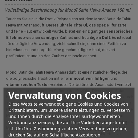
Vollständige Beschreibung für Monoï Satin Heiva Ananas 150 ml
Tauchen Sie ein in die Exotik Polynesiens mit dem Monoï Satin de Tahiti
Heïva mit Ananasduft. Dieses
ultraleichte Öl
, das speziell für zarte
und feine Haut entwickelt wurde, bietet ein einzigartiges
sensorisches
Erlebnis
zwischen
samtiger
Zartheit und fruchtigem
Duft
. Es ist ideal
für die tägliche Anwendung, zieht schnell ein, ohne einen Fettfilm zu
hinterlassen, und sorgt für eine geschmeidigere Haut, die zart
parfümiert ist und an den Zauber der Inseln erinnert.
Monoï Satin de Tahiti Heïva Ananasduft ist eine natürliche Pflege, die
die polynesische Tradition mit einer
innovativen
,
luftigen
und
vitaminreichen
Textur
verbindet. Der betörende Ananasduft versetzt
Sie sofort an die sonnigen Strände des Pazifiks. Dieses Monoi, das
Verwaltung von Cookies
hauptsächlich aus Kokosnussöl mit Tiaré-Blüten besteht, besticht durch
seine
unvergleichliche
Leichtigkeit
und
sein
satiniertes
Finish
. Es
Diese Website verwendet eigene Cookies und Cookies von
ist perfekt für sehr dünne oder empfindliche Haut geeignet und hilft, die
Drittanbietern, um unsere Dienstleistungen zu verbessern
Haut
geschmeidiger
und
weicher
zu machen, während es einen
und Ihnen durch die Analyse Ihrer Surfgewohnheiten
zarten, nicht fettenden Schleier hinterlässt. Diese Pflege ist diskreter als
Werbung anzuzeigen, die auf Ihre Vorlieben abgestimmt
klassisches Monoï und eignet sich ideal nach einem Tag am Strand,
ist. Um Ihre Zustimmung zu ihrer Verwendung zu geben,
einer Epilation oder einer Rasur, um ein sofortiges Wohlgefühl zu
drücken Sie auf die Schaltfläche Akzeptieren.