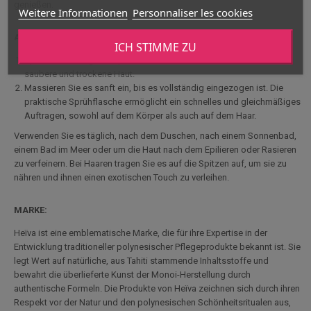
genießen.
Weitere Informationen
Personnaliser les cookies
ANWENDUNG :
ICH STIMME ZU
Sprühen Sie einige Pumpstöße Monoï Satin de Tahiti Heïva auf die
saubere und trockene Haut.
Massieren Sie es sanft ein, bis es vollständig eingezogen ist. Die
praktische Sprühflasche ermöglicht ein schnelles und gleichmäßiges
Auftragen, sowohl auf dem Körper als auch auf dem Haar.
Verwenden Sie es täglich, nach dem Duschen, nach einem Sonnenbad,
einem Bad im Meer oder um die Haut nach dem Epilieren oder Rasieren
zu verfeinern. Bei Haaren tragen Sie es auf die Spitzen auf, um sie zu
nähren und ihnen einen exotischen Touch zu verleihen.
MARKE:
Heïva ist eine emblematische Marke, die für ihre Expertise in der
Entwicklung traditioneller polynesischer Pflegeprodukte bekannt ist. Sie
legt Wert auf natürliche, aus Tahiti stammende Inhaltsstoffe und
bewahrt die überlieferte Kunst der Monoi-Herstellung durch
authentische Formeln. Die Produkte von Heïva zeichnen sich durch ihren
Respekt vor der Natur und den polynesischen Schönheitsritualen aus,