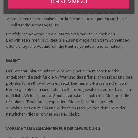
ICH STIMME ZU
Entnehmen Sie eine haselnussgroße Menge des Balsams und
erwärmen Sie ihn leicht zwischen den Fingern, bevor Sie ihn auf die
betroffenen Stellen (Gesicht, Körper oder Kopfhaut) auftragen.
Massieren Sie den Balsam mit kreisenden Bewegungen ein, bis er
vollständig eingezogen ist.
Empfohlene Anwendung ein- bis zweimal täglich, je nach den
Bedürfnissen Ihrer Haut. Ideal als Zusatzpflege nach dem Sonnenbad
oder als tägliche Routine, um die Haut zu schützen und zu nähren.
MARKE :
Der Tamanu Tahitian Balsam wird von einer authentischen Marke
angeboten, die sich für die Aufwertung des pflanzlichen Erbes und des
polynesischen Know-hows einsetzt. Die Tamanu-Nüsse werden vom
Boden geerntet, um eine optimale Reife zu gewährleisten, und dann auf
natürliche Weise unter der Sonne getrocknet, nach einer Methode, die
die lokalen Traditionen respektiert. Dieser Qualitätsanspruch
gewährleistet ein reines und wirksames Produkt, das dem Geist der
natürlichen Pflege Polynesiens treu bleibt.
VORSICHTSMASSNAHMEN FÜR DIE ANWENDUNG :