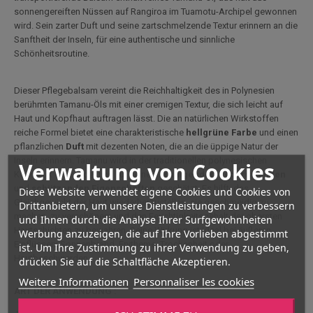
sonnengereiften Nüssen auf Rangiroa im Tuamotu-Archipel gewonnen
wird. Sein zarter Duft und seine zartschmelzende Textur erinnern an die
Sanftheit der Inseln, für eine authentische und sinnliche
Schönheitsroutine.
Dieser Pflegebalsam vereint die Reichhaltigkeit des in Polynesien
berühmten Tamanu-Öls mit einer cremigen Textur, die sich leicht auf
Haut und Kopfhaut auftragen lässt. Die an natürlichen Wirkstoffen
reiche Formel bietet eine charakteristische
hellgrüne Farbe
und einen
pflanzlichen
Duft
mit dezenten Noten, die an die üppige Natur der
Inseln erinnern. Tamanu wird in der traditionellen polynesischen
Verwaltung von Cookies
Kosmetik verwendet und für seine
beruhigenden
,
reparierenden
und
schützenden
Eigenschaften
geschätzt. Es hilft, das
Diese Website verwendet eigene Cookies und Cookies von
Gleichgewicht der Haut wiederherzustellen, sie geschmeidig zu
Drittanbietern, um unsere Dienstleistungen zu verbessern
machen, zu verschönern und den Feuchtigkeitsgehalt der obersten
und Ihnen durch die Analyse Ihrer Surfgewohnheiten
Hautschichten zu bewahren. Seine Wirkung ist ideal bei äußeren
Werbung anzuzeigen, die auf Ihre Vorlieben abgestimmt
Einflüssen: Sonnenbrand, Erytheme, Trockenheit oder
ist. Um Ihre Zustimmung zu ihrer Verwendung zu geben,
Hautbeschwerden.
drücken Sie auf die Schaltfläche Akzeptieren.
Weitere Informationen
Personnaliser les cookies
ART DER ANWENDUNG :