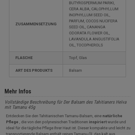
BUTYROSPERMUM PARIKI,
CERA ALBA, CALOPHYLLUM
INOPHYLLUM SEED OIL,
PARFUM, COCOS NUCIFERA
ZUSAMMENSETZUNG
SEED OIL, CANANGA
ODORATA FLOWER OIL,
LAVANDULA ANGUSTIFOLIA
OIL, TOCOPHEROLS
FLASCHE
Topf, Glas
ART DES PRODUKTS
Balsam
Mehr Infos
Vollständige Beschreibung für Der Balsam des Tahitianers Heïva
mit Tamanu 45g
Entdecken Sie den Tahitianischen Tamanu-Balsam, eine
natürliche
Pflege
, die von den polynesischen Traditionen
inspiriert
wurde und
ideal für die tägliche Pflege Ihrer Haut ist. Dieser kompakte und leicht zu
transportierende Balsam enthält reines Tamanu-Öl, das kalt aus