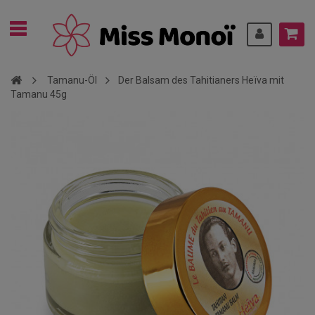
Tamanu-Öl
Der Balsam des Tahitianers Heïva mit
Tamanu 45g