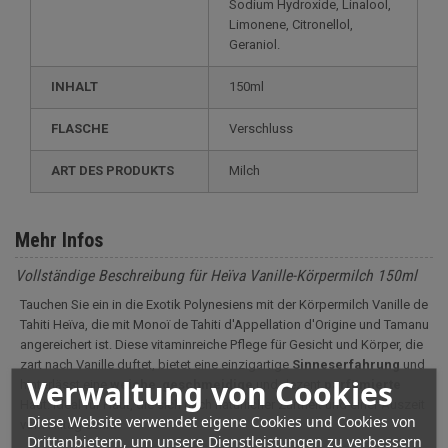
Sodium Hydroxide, Linalool,
Limonene, Citronellol,
Geraniol.
INHALT
150ml
FLASCHE
Verschluss
ART DES PRODUKTS
Milch
Mehr Infos
Vollständige Beschreibung für Heïva Vanille-Körpermilch 150ml
Tauchen Sie ein in die Exotik Polynesiens mit der Körpermilch Vanille de
Tahiti Heïva, die mit Monoï de Tahiti d'Appellation d'Origine und Tamanu
angereichert ist. Diese vitaminreiche Pflege für Gesicht und Körper, die
zart nach Vanille duftet, bietet eine einzigartige
Sinneserfahrung
und
Verwaltung von Cookies
hinterlässt eine
weiche
,
geschmeidige
und dezent
parfümierte
Haut. Ideal für Haut, die sich nach natürlicher Zartheit und einer Auszeit
Diese Website verwendet eigene Cookies und Cookies von
vom Alltag sehnt.
Drittanbietern, um unsere Dienstleistungen zu verbessern