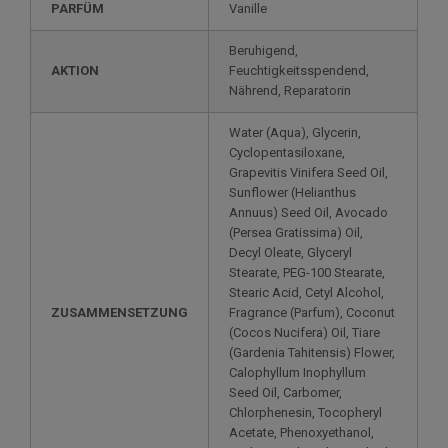
PARFÜM
Vanille
Beruhigend,
AKTION
Feuchtigkeitsspendend,
Nährend, Reparatorin
Water (Aqua), Glycerin,
Cyclopentasiloxane,
Grapevitis Vinifera Seed Oil,
Sunflower (Helianthus
Annuus) Seed Oil, Avocado
(Persea Gratissima) Oil,
Decyl Oleate, Glyceryl
Stearate, PEG-100 Stearate,
Stearic Acid, Cetyl Alcohol,
ZUSAMMENSETZUNG
Fragrance (Parfum), Coconut
(Cocos Nucifera) Oil, Tiare
(Gardenia Tahitensis) Flower,
Calophyllum Inophyllum
Seed Oil, Carbomer,
Chlorphenesin, Tocopheryl
Acetate, Phenoxyethanol,