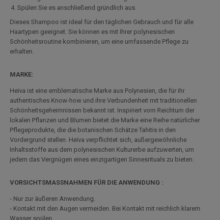
Spülen Sie es anschließend gründlich aus.
Dieses Shampoo ist ideal für den täglichen Gebrauch und für alle
Haartypen geeignet. Sie können es mit Ihrer polynesischen
Schönheitsroutine kombinieren, um eine umfassende Pflege zu
erhalten.
MARKE:
Heïva ist eine emblematische Marke aus Polynesien, die für ihr
authentisches Know-how und ihre Verbundenheit mit traditionellen
Schönheitsgeheimnissen bekannt ist. Inspiriert vom Reichtum der
lokalen Pflanzen und Blumen bietet die Marke eine Reihe natürlicher
Pflegeprodukte, die die botanischen Schätze Tahitis in den
Vordergrund stellen. Heïva verpflichtet sich, außergewöhnliche
Inhaltsstoffe aus dem polynesischen Kulturerbe aufzuwerten, um
jedem das Vergnügen eines einzigartigen Sinnesrituals zu bieten.
VORSICHTSMASSNAHMEN FÜR DIE ANWENDUNG :
- Nur zur äußeren Anwendung.
- Kontakt mit den Augen vermeiden. Bei Kontakt mit reichlich klarem
Wasser spülen.