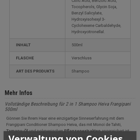
Citric Acid, Benzoic Acid,
Tocopherols, Glycin Soja,
Benzyl Salicylate,
Hydroxyisohexyl 3-
Cyclohexene Carbaldehyde,
Hydroxycitronellal.
INHALT
500ml
FLASCHE
Verschluss
ART DES PRODUKTS
Shampoo
Mehr Infos
Vollständige Beschreibung für 2 in 1 Shampoo Heiva Frangipani
500ml
Gönnen Sie Ihrem Haar eine einzigartige Sinneserfahrung mit dem
Frangipani Conditioner Shampoo Heïva, das mit Monoï de Tahiti,
Tamanu-Öl
und polynesischen
Pflanzenextrakten
angereichert ist.
Verwaltung von Cookies
Diese Haarpflege ist eine echte Einladung zum Reisen und vereint