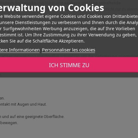
rlichem Sojawachs
und bietet eine
saubere
und
lang
anhaltende
erwaltung von Cookies
 authentischen und exotischen Charme und macht diese Kerze nicht nur zu eine
e Website verwendet eigene Cookies und Cookies von Drittanbiete
unsere Dienstleistungen zu verbessern und Ihnen durch die Anal
er Surfgewohnheiten Werbung anzuzeigen, die auf Ihre Vorlieben
estimmt ist. Um Ihre Zustimmung zu ihrer Verwendung zu geben,
ken Sie auf die Schaltfläche Akzeptieren.
tere Informationen
Personnaliser les cookies
läche, die vor Zugluft geschützt ist.
r ersten Verwendung gleichmäßig schmelzen, um die Verbrennung zu optimier
 dezent zu parfümieren.
ICH STIMME ZU
nnen.
n.
en.
ntakt mit Augen und Haut.
n und auf eine geeignete Oberfläche.
f bewegen.