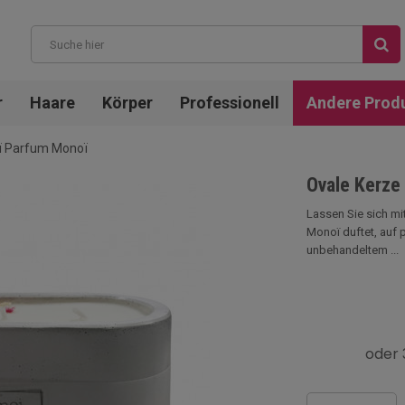
r
Haare
Körper
Professionell
Andere Prod
oï Parfum Monoï
Ovale Kerze
Lassen Sie sich mi
Monoï duftet, auf 
unbehandeltem ...