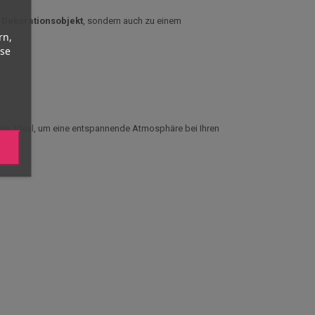
m
Dekorationsobjekt
, sondern auch zu einem
rn,
yse
en. Ideal, um eine entspannende Atmosphäre bei Ihren