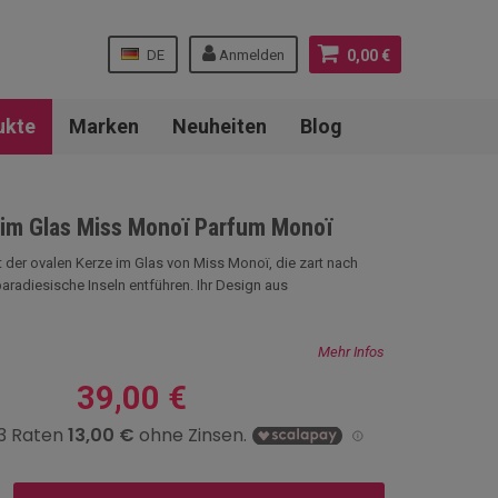
DE
Anmelden
0,00 €
ukte
Marken
Neuheiten
Blog
 im Glas Miss Monoï Parfum Monoï
t der ovalen Kerze im Glas von Miss Monoï, die zart nach
paradiesische Inseln entführen. Ihr Design aus
Mehr Infos
39,00 €