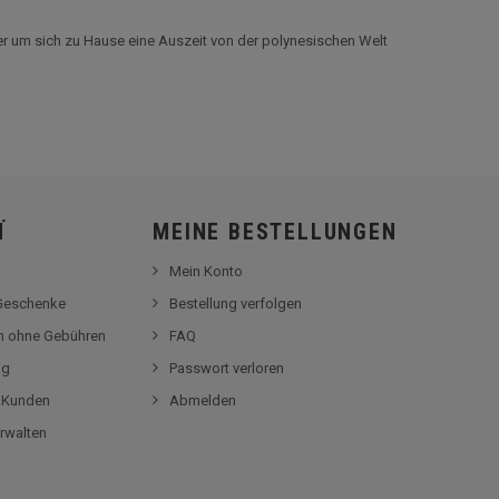
er um sich zu Hause eine Auszeit von der polynesischen Welt
Ï
MEINE BESTELLUNGEN
Mein Konto
-Geschenke
Bestellung verfolgen
en ohne Gebühren
FAQ
og
Passwort verloren
r Kunden
Abmelden
rwalten