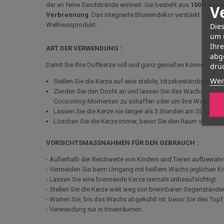
der an feine Sandstrände erinnert. Sie besteht aus
100% natü
V
Verbrennung
. Das integrierte Blumendekor verstärkt ihren
Wellnessprodukt.
Dies
um 
Ihr
ART DER VERWENDUNG :
abg
Damit Sie Ihre Duftkerze voll und ganz genießen können :
drüc
Wei
Stellen Sie die Kerze auf eine stabile, hitzebeständige Oberf
Zünden Sie den Docht an und lassen Sie das Wachs bei de
Cocooning-Momenten zu schaffen oder um Ihre Wohnräume
Lassen Sie die Kerze nie länger als 3 Stunden am Stück bre
Löschen Sie die Kerze immer, bevor Sie den Raum verlasse
VORSICHTSMASSNAHMEN FÜR DEN GEBRAUCH :
- Außerhalb der Reichweite von Kindern und Tieren aufbewahr
- Vermeiden Sie beim Umgang mit heißem Wachs jeglichen Ko
- Lassen Sie eine brennende Kerze niemals unbeaufsichtigt.
- Stellen Sie die Kerze weit weg von brennbaren Gegenstände
- Warten Sie, bis das Wachs abgekühlt ist, bevor Sie den Top
- Verwendung nur in Innenräumen.