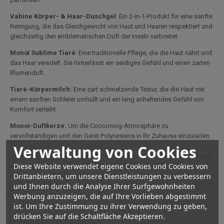
Vahine Körper- & Haar-Duschgel
: Ein 2-in-1-Produkt für eine sanfte
Reinigung, die das Gleichgewicht von Haut und Haaren respektiert und
gleichzeitig den emblematischen Duft der Inseln verbreitet.
Monoï Sublime Tiaré
: Eine traditionelle Pflege, die die Haut nährt und
das Haar veredelt. Sie hinterlässt ein seidiges Gefühl und einen zarten
Blumenduft.
Tiaré-Körpermilch:
Eine zart schmelzende Textur, die die Haut mit
einem sanften Schleier umhüllt und ein lang anhaltendes Gefühl von
Komfort verleiht.
Monoi-Duftkerze:
Um die Cocooning-Atmosphäre zu
vervollständigen und den Geist Polynesiens in Ihr Zuhause einzuladen.
Verwaltung von Cookies
Jedes Produkt bietet ein einzigartiges sensorisches Erlebnis, inspiriert
Diese Website verwendet eigene Cookies und Cookies von
von polynesischem Know-how, für eine natürliche und strahlende
Drittanbietern, um unsere Dienstleistungen zu verbessern
Schönheit. Dieses Ritual ist ideal für Frauen, die auf der Suche nach
und Ihnen durch die Analyse Ihrer Surfgewohnheiten
einer Wellness-Routine sind. Es nährt, macht Haut und Haare weich und
Werbung anzuzeigen, die auf Ihre Vorlieben abgestimmt
schützt sie, während es ein Gefühl des Ausbrechens aus dem Alltag
ist. Um Ihre Zustimmung zu ihrer Verwendung zu geben,
vermittelt.
drücken Sie auf die Schaltfläche Akzeptieren.