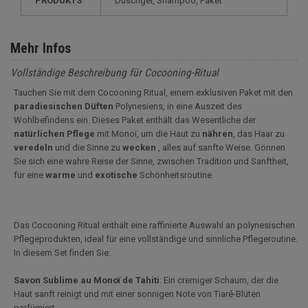
PRODUKTS
Duschgel, Shampoo, Paket
Mehr Infos
Vollständige Beschreibung für Cocooning-Ritual
Tauchen Sie mit dem Cocooning Ritual, einem exklusiven Paket mit den
paradiesischen
Düften
Polynesiens, in eine Auszeit des
Wohlbefindens ein. Dieses Paket enthält das Wesentliche der
natürlichen
Pflege
mit Monoï, um die Haut zu
nähren
, das Haar zu
veredeln
und die Sinne zu
wecken
, alles auf sanfte Weise. Gönnen
Sie sich eine wahre Reise der Sinne, zwischen Tradition und Sanftheit,
für eine
warme
und
exotische
Schönheitsroutine.
Das Cocooning Ritual enthält eine raffinierte Auswahl an polynesischen
Pflegeprodukten, ideal für eine vollständige und sinnliche Pflegeroutine.
In diesem Set finden Sie:
Savon Sublime au Monoï de Tahiti
: Ein cremiger Schaum, der die
Haut sanft reinigt und mit einer sonnigen Note von Tiaré-Blüten
parfümiert.