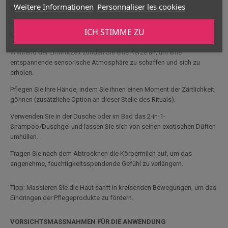
Weitere Informationen
Personnaliser les cookies
IHR COCOONING-RITUAL
Tragen Sie das Monoi-Öl auf das Haar auf und lassen Sie es für 20
ICH STIMME ZU
Minuten einwirken, um eine tiefgehende nährende Pflege zu erhalten.
Während der Einwirkzeit zünden Sie eine Kerze an, um eine
entspannende sensorische Atmosphäre zu schaffen und sich zu
erholen.
Pflegen Sie Ihre Hände, indem Sie ihnen einen Moment der Zärtlichkeit
gönnen (zusätzliche Option an dieser Stelle des Rituals).
Verwenden Sie in der Dusche oder im Bad das 2-in-1-
Shampoo/Duschgel und lassen Sie sich von seinen exotischen Düften
umhüllen.
Tragen Sie nach dem Abtrocknen die Körpermilch auf, um das
angenehme, feuchtigkeitsspendende Gefühl zu verlängern.
Tipp: Massieren Sie die Haut sanft in kreisenden Bewegungen, um das
Eindringen der Pflegeprodukte zu fördern.
VORSICHTSMASSNAHMEN FÜR DIE ANWENDUNG