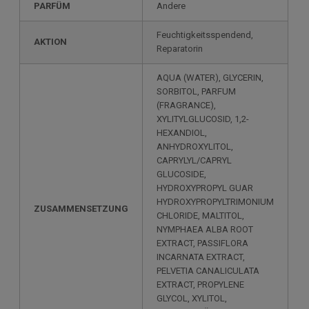
PARFÜM
Andere
Feuchtigkeitsspendend,
AKTION
Reparatorin
AQUA (WATER), GLYCERIN,
SORBITOL, PARFUM
(FRAGRANCE),
XYLITYLGLUCOSID, 1,2-
HEXANDIOL,
ANHYDROXYLITOL,
CAPRYLYL/CAPRYL
GLUCOSIDE,
HYDROXYPROPYL GUAR
HYDROXYPROPYLTRIMONIUM
ZUSAMMENSETZUNG
CHLORIDE, MALTITOL,
NYMPHAEA ALBA ROOT
EXTRACT, PASSIFLORA
INCARNATA EXTRACT,
PELVETIA CANALICULATA
EXTRACT, PROPYLENE
GLYCOL, XYLITOL,