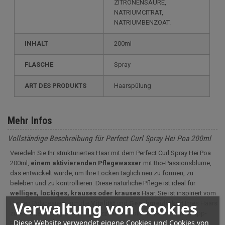
ZITRONENSÄURE,
NATRIUMCITRAT,
NATRIUMBENZOAT.
INHALT
200ml
FLASCHE
Spray
ART DES PRODUKTS
Haarspülung
Mehr Infos
Vollständige Beschreibung für Perfect Curl Spray Hei Poa 200ml
Veredeln Sie Ihr strukturiertes Haar mit dem Perfect Curl Spray Hei Poa
200ml,
einem aktivierenden Pflegewasser
mit Bio-Passionsblume,
das entwickelt wurde, um Ihre Locken täglich neu zu formen, zu
beleben und zu kontrollieren. Diese natürliche Pflege ist ideal für
welliges, lockiges, krauses oder krauses
Haar. Sie ist inspiriert vom
Verwaltung von Cookies
Herzen Polynesiens, um die
Vitalität
und
Geschmeidigkeit
Ihres Haars
zu entfalten und gleichzeitig Frizz zu kontrollieren, ohne einen Papp-
Diese Website verwendet eigene Cookies und Cookies von
Effekt zu erzeugen.