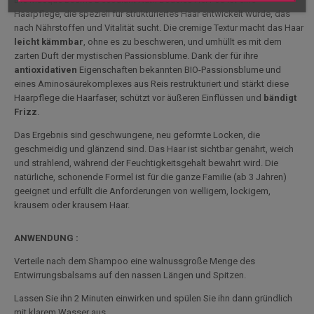
Haarpflege, die speziell für strukturiertes Haar entwickelt wurde, das
nach Nährstoffen und Vitalität sucht. Die cremige Textur macht das Haar
leicht kämmbar
, ohne es zu beschweren, und umhüllt es mit dem
zarten Duft der mystischen Passionsblume. Dank der für ihre
antioxidativen
Eigenschaften bekannten BIO-Passionsblume und
eines Aminosäurekomplexes aus Reis restrukturiert und stärkt diese
Haarpflege die Haarfaser, schützt vor äußeren Einflüssen und
bändigt
Frizz
.
Das Ergebnis sind geschwungene, neu geformte Locken, die
geschmeidig und glänzend sind. Das Haar ist sichtbar genährt, weich
und strahlend, während der Feuchtigkeitsgehalt bewahrt wird. Die
natürliche, schonende Formel ist für die ganze Familie (ab 3 Jahren)
geeignet und erfüllt die Anforderungen von welligem, lockigem,
krausem oder krausem Haar.
ANWENDUNG :
Verteile nach dem Shampoo eine walnussgroße Menge des
Entwirrungsbalsams auf den nassen Längen und Spitzen.
Lassen Sie ihn 2 Minuten einwirken und spülen Sie ihn dann gründlich
mit klarem Wasser aus.