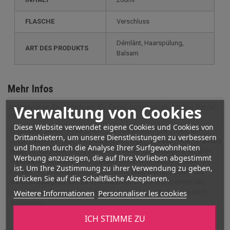
FLASCHE
Verschluss
Démlânt, Haarspülung,
ART DES PRODUKTS
Balsam
Mehr Infos
Verwaltung von Cookies
Vollständige Beschreibung für Entwirrungsspirale Locken Perfect
Hei Poa 200ml
Diese Website verwendet eigene Cookies und Cookies von
Entdecken Sie den Perfect Hei Poa Boucles Detangler 200ml, die
Drittanbietern, um unsere Dienstleistungen zu verbessern
unverzichtbare Pflege, um
welliges, lockiges, krauses oder krauses
und Ihnen durch die Analyse Ihrer Surfgewohnheiten
Haar
zu verfeinern. Diese zartschmelzende Balsam-Maske mit
BIO-
Werbung anzuzeigen, die auf Ihre Vorlieben abgestimmt
Passionsblume
und einem bezaubernden Blumenduft definiert die
ist. Um Ihre Zustimmung zu ihrer Verwendung zu geben,
Locken neu und bietet ihnen gleichzeitig
Nährstoffe
,
Schutz
und
drücken Sie auf die Schaltfläche Akzeptieren.
Geschmeidigkeit
. Die
zu 97% natürliche
Formel respektiert die
Weitere Informationen
Personnaliser les cookies
Haarfaser und verwandelt jede Routine in eine sinnliche Reise nach
Polynesien.
ICH STIMME ZU
Die Masque Baume Découlant Nutri Boucles Hei Poa ist eine