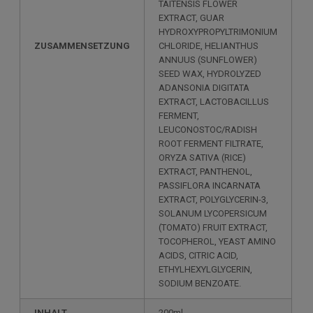
TAITENSIS FLOWER
EXTRACT, GUAR
HYDROXYPROPYLTRIMONIUM
ZUSAMMENSETZUNG
CHLORIDE, HELIANTHUS
ANNUUS (SUNFLOWER)
SEED WAX, HYDROLYZED
ADANSONIA DIGITATA
EXTRACT, LACTOBACILLUS
FERMENT,
LEUCONOSTOC/RADISH
ROOT FERMENT FILTRATE,
ORYZA SATIVA (RICE)
EXTRACT, PANTHENOL,
PASSIFLORA INCARNATA
EXTRACT, POLYGLYCERIN-3,
SOLANUM LYCOPERSICUM
(TOMATO) FRUIT EXTRACT,
TOCOPHEROL, YEAST AMINO
ACIDS, CITRIC ACID,
ETHYLHEXYLGLYCERIN,
SODIUM BENZOATE.
INHALT
200ml