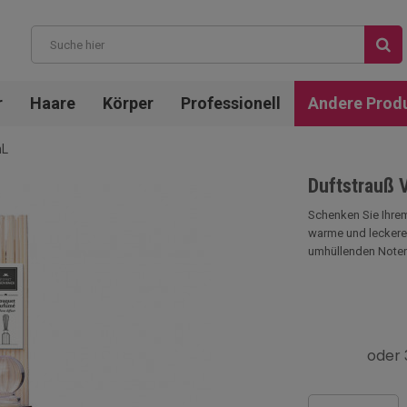
r
Haare
Körper
Professionell
Andere Prod
mL
Duftstrauß 
Schenken Sie Ihre
warme und leckere
umhüllenden Noten 