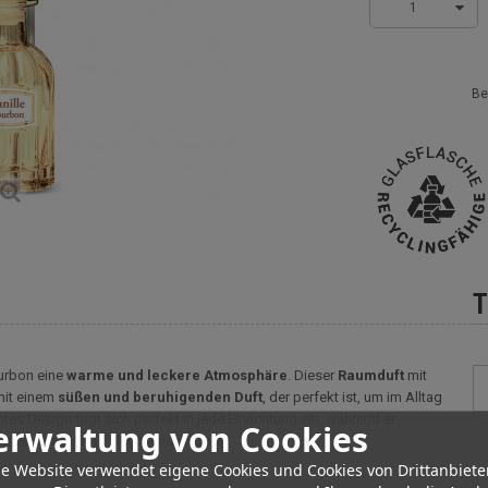
1
Be
T
urbon eine
warme und leckere Atmosphäre
. Dieser
Raumduft
mit
mit einem
süßen und beruhigenden Duft
, der perfekt ist, um im Alltag
s Design fügt sich perfekt in jede Einrichtung ein, während er
erwaltung von Cookies
er ein Symbol für Flucht und Süße ist.
e Website verwendet eigene Cookies und Cookies von Drittanbiete