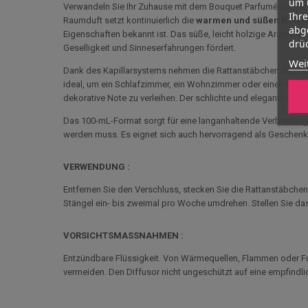
um 
Verwandeln Sie Ihr Zuhause mit dem Bouquet Parfumé Vanille 
Ihr
Raumduft setzt kontinuierlich die
warmen und süßen Noten
abg
Eigenschaften bekannt ist. Das süße, leicht holzige Aroma erf
drüc
Geselligkeit und Sinneserfahrungen fördert.
Wei
Dank des Kapillarsystems nehmen die Rattanstäbchen den Duf
ideal, um ein Schlafzimmer, ein Wohnzimmer oder einen Eingang
dekorative Note zu verleihen. Der schlichte und elegante Glas
Das 100-mL-Format sorgt für eine langanhaltende Verbreitun
werden muss. Es eignet sich auch hervorragend als Geschenk
VERWENDUNG :
Entfernen Sie den Verschluss, stecken Sie die Rattanstäbchen 
Stängel ein- bis zweimal pro Woche umdrehen. Stellen Sie das
VORSICHTSMASSNAHMEN :
Entzündbare Flüssigkeit. Von Wärmequellen, Flammen oder Fun
vermeiden. Den Diffusor nicht ungeschützt auf eine empfindl