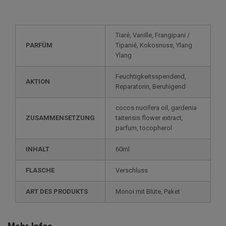
Tiaré, Vanille, Frangipani /
PARFÜM
Tipanié, Kokosnuss, Ylang
Ylang
Feuchtigkeitsspendend,
AKTION
Reparatorin, Beruhigend
cocos nucifera oil, gardenia
ZUSAMMENSETZUNG
taitensis flower extract,
parfum, tocopherol
INHALT
60ml
FLASCHE
Verschluss
ART DES PRODUKTS
Monoi mit Blüte, Paket