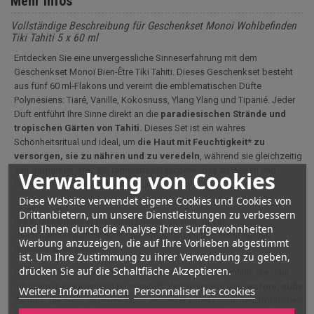
Mehr Infos
Vollständige Beschreibung für Geschenkset Monoi Wohlbefinden
Tiki Tahiti 5 x 60 ml
Entdecken Sie eine unvergessliche Sinneserfahrung mit dem
Geschenkset Monoï Bien-Être Tiki Tahiti. Dieses Geschenkset besteht
aus fünf 60 ml-Flakons und vereint die emblematischen Düfte
Polynesiens: Tiaré, Vanille, Kokosnuss, Ylang Ylang und Tipanié. Jeder
Duft entführt Ihre Sinne direkt an die
paradiesischen Strände und
tropischen Gärten von Tahiti.
Dieses Set ist ein wahres
Schönheitsritual und ideal, um
die Haut mit Feuchtigkeit* zu
versorgen, sie zu nähren und zu veredeln
, während sie gleichzeitig
zart parfümiert wird. Ein raffiniertes Geschenk, das zu Reisen und
Verwaltung von Cookies
täglichem Wohlbefinden einlädt.
Diese Website verwendet eigene Cookies und Cookies von
Drittanbietern, um unsere Dienstleistungen zu verbessern
Die in diesem Set enthaltenen Monoi-Öle sind für ihre
und Ihnen durch die Analyse Ihrer Surfgewohnheiten
feuchtigkeitsspendenden*, weichmachenden und schützenden
Werbung anzuzeigen, die auf Ihre Vorlieben abgestimmt
Eigenschaften bekannt.
ist. Um Ihre Zustimmung zu ihrer Verwendung zu geben,
drücken Sie auf die Schaltfläche Akzeptieren.
Die Tiaré-Blüte, ein Symbol für
Reinheit und Exotik
, umhüllt die Haut
mit einem bezaubernden Blumenduft. Vanille verleiht eine
warme, süße
Weitere Informationen
Personnaliser les cookies
Zartheit, die Trost spendet. Coco verbreitet einen köstlichen, tropischen