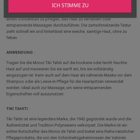
Duft, während Ylang Ylang eine sinnliche Blumennote enthüllt. Tipanié,
ICH STIMME ZU
auch Frangipani genannt, verleiht einen zarten, süßen und sonnigen
Duft. Diese
Mehrzwecköle
eignen sich perfekt, um die Haut nach
einem Sonnenbad zu pflegen, das Haar zu verfeinern oder
entspannende Massagen durchzuführen. Die zartschmelzende Textur
zieht schnell ein und hinterlässt eine weiche, samtige Haut, ohne zu
fetten.
ANWENDUNG :
Tragen Sie die Monoï Tiki Tahiti auf die trockene oder leicht feuchte
Haut auf und massieren Sie sie sanft ein, bis sie vollständig
eingezogen ist. Kann auch auf dem Haar als nährende Maske vor dem
Shampoo oder als Leave-in-Pflege für die Haarspitzen verwendet
werden. Ideal auch zur Massage, um seine entspannenden
Eigenschaften voll auszunutzen.
TIKI TAHITI :
Tiki Tahiti ist eine legendäre Marke, die 1942 gegründet wurde und die
Authentizität und Tradition Polynesiens verkörpert. Die Marke ist ein
echter Botschafter des Monoï de Tahiti und bietet eine Reihe natürlicher
Pflegeprodukte, die von den Schönheitsgeheimnissen der Vahinés