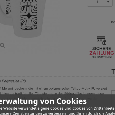
1
Be
T
 Polynesien IPU
4 Melaminbechern, die mit einem polynesischen Tattoo-Motiv IPU verziert
 Linien der traditionellen Tätowierungen des Südpazifiks, bringen diese
erwaltung von Cookies
lltag. Sie sind widerstandsfähig, leicht und pflegeleicht und werden
nungsmomente zu Hause oder im Freien.
e Website verwendet eigene Cookies und Cookies von Drittanbiete
unsere Dienstleistungen zu verbessern und Ihnen durch die Anal