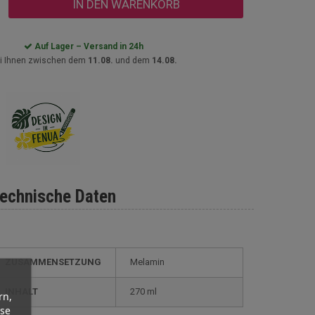
IN DEN WARENKORB
Auf Lager – Versand in 24h
i Ihnen zwischen dem
11.08.
und dem
14.08.
echnische Daten
ZUSAMMENSETZUNG
Melamin
INHALT
270 ml
rn,
yse