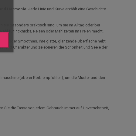
e und Harmonie
. Jede Linie und Kurve erzählt eine Geschichte
 sie besonders praktisch sind, um sie im Alltag oder bei
ahl für Picknicks, Reisen oder Mahlzeiten im Freien macht.
säfte oder Smoothies. Ihre glatte, glänzende Oberfläche hebt
lität und Charakter und zelebrieren die Schönheit und Seele der
Spülmaschine (oberer Korb empfohlen), um die Muster und den
en Sie die Tasse vor jedem Gebrauch immer auf Unversehrtheit,