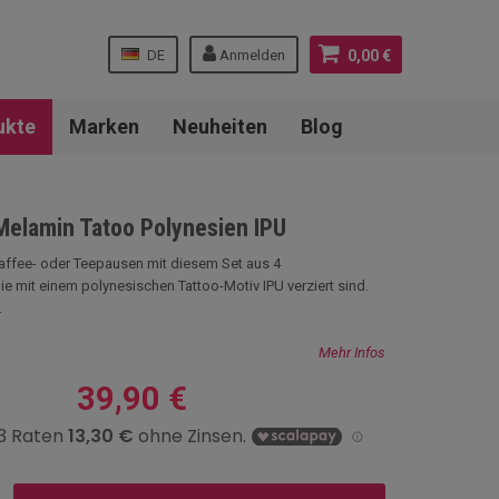
DE
Anmelden
0,00 €
ukte
Marken
Neuheiten
Blog
Melamin Tatoo Polynesien IPU
Kaffee- oder Teepausen mit diesem Set aus 4
e mit einem polynesischen Tattoo-Motiv IPU verziert sind.
.
Mehr Infos
39,90 €