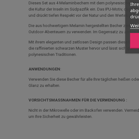
Dieses Set aus 4 Melaminbechern mit dem polynesischen Tatto
Ihr
die Kultur der Inseln im Südpazifik ein. Das IPU-Motiv, das vo
abg
und drückt tiefen Respekt vor der Natur und den Werten der 
drüc
Wei
Die aus hochwertigem Melamin hergestellten Becher zeichnen 
Outdoor-Abenteuern zu verwenden. Im Gegensatz zu zerbrechlic
Mit ihrem eleganten und zeitlosen Design passen diese Becher
die raffinierten schwarzen Muster hervor und lässt sich gleichz
polynesischen Traditionen.
ANWENDUNGEN
:
Verwenden Sie diese Becher für alle Ihre täglichen heißen od
Glanz zu erhalten.
VORSICHTSMASSNAHMEN FÜR DIE VERWENDUNG :
Nicht in der Mikrowelle oder im Backofen verwenden. Vermeid
um Ihre Sicherheit zu gewährleisten.