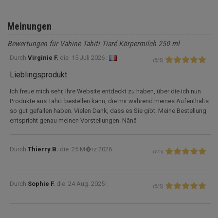
Meinungen
Bewertungen für Vahine Tahiti Tiaré Körpermilch 250 ml
Durch
Virginie F.
die
15 Juli 2026 :
(
5
/
5
)
Lieblingsprodukt
Ich freue mich sehr, Ihre Website entdeckt zu haben, über die ich nun
Produkte aus Tahiti bestellen kann, die mir während meines Aufenthalts
so gut gefallen haben. Vielen Dank, dass es Sie gibt. Meine Bestellung
entspricht genau meinen Vorstellungen. Nãnã
Durch
Thierry B.
die
25 M�rz 2026 :
(
5
/
5
)
Durch
Sophie F.
die
24 Aug. 2025 :
(
5
/
5
)