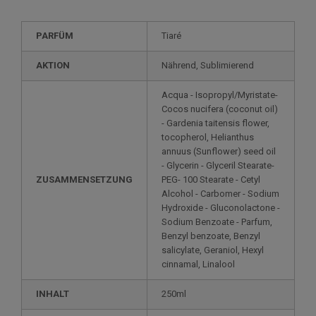
PARFÜM
Tiaré
AKTION
Nährend, Sublimierend
Acqua - Isopropyl/Myristate-
Cocos nucifera (coconut oil)
- Gardenia taitensis flower,
tocopherol, Helianthus
annuus (Sunflower) seed oil
- Glycerin - Glyceril Stearate-
ZUSAMMENSETZUNG
PEG- 100 Stearate - Cetyl
Alcohol - Carbomer - Sodium
Hydroxide - Gluconolactone -
Sodium Benzoate - Parfum,
Benzyl benzoate, Benzyl
salicylate, Geraniol, Hexyl
cinnamal, Linalool
INHALT
250ml