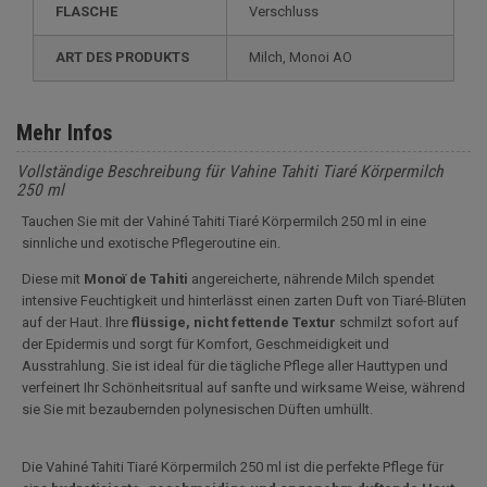
FLASCHE
Verschluss
ART DES PRODUKTS
Milch, Monoi AO
Mehr Infos
Vollständige Beschreibung für Vahine Tahiti Tiaré Körpermilch
250 ml
Tauchen Sie mit der Vahiné Tahiti Tiaré Körpermilch 250 ml in eine
sinnliche und exotische Pflegeroutine ein.
Diese mit
Monoï de Tahiti
angereicherte, nährende Milch spendet
intensive Feuchtigkeit und hinterlässt einen zarten Duft von Tiaré-Blüten
auf der Haut. Ihre
flüssige, nicht fettende Textur
schmilzt sofort auf
der Epidermis und sorgt für Komfort, Geschmeidigkeit und
Ausstrahlung. Sie ist ideal für die tägliche Pflege aller Hauttypen und
verfeinert Ihr Schönheitsritual auf sanfte und wirksame Weise, während
sie Sie mit bezaubernden polynesischen Düften umhüllt.
Die Vahiné Tahiti Tiaré Körpermilch 250 ml ist die perfekte Pflege für