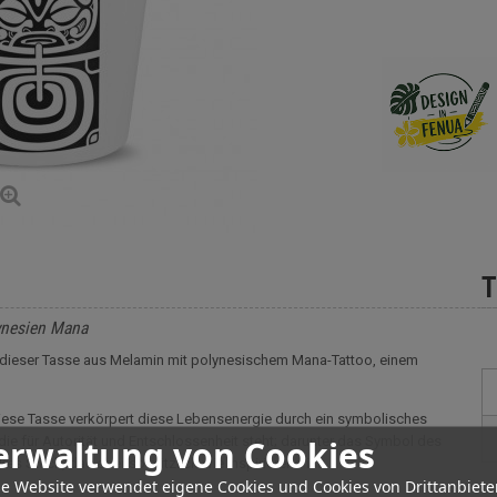
T
ynesien Mana
mit dieser Tasse aus Melamin mit polynesischem Mana-Tattoo, einem
Diese Tasse verkörpert diese Lebensenergie durch ein symbolisches
erwaltung von Cookies
ie für Autorität und Entschlossenheit steht; darunter das Symbol des
rkes Stück, das ebenso nützlich wie inspirierend ist.
e Website verwendet eigene Cookies und Cookies von Drittanbiete