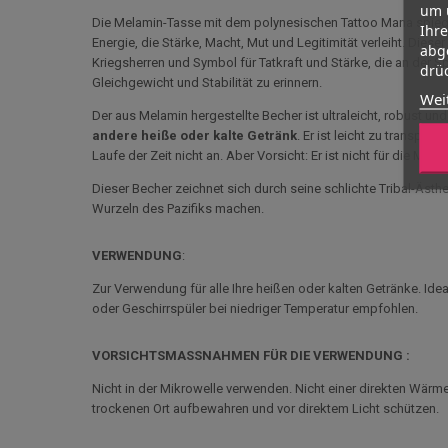
um 
Die Melamin-Tasse mit dem polynesischen Tattoo Mana spieg
Ihr
Energie, die Stärke, Macht, Mut und Legitimität verleiht. Di
abg
Kriegsherren und Symbol für Tatkraft und Stärke, die an der Spi
drüc
Gleichgewicht und Stabilität zu erinnern.
Wei
Der aus Melamin hergestellte Becher ist ultraleicht, robust und
andere heiße oder kalte Getränk
. Er ist leicht zu transpor
Laufe der Zeit nicht an. Aber Vorsicht: Er ist nicht für die Mikr
Dieser Becher zeichnet sich durch seine schlichte Tribal-Äst
Wurzeln des Pazifiks machen.
VERWENDUNG
:
Zur Verwendung für alle Ihre heißen oder kalten Getränke. Idea
oder Geschirrspüler bei niedriger Temperatur empfohlen.
VORSICHTSMASSNAHMEN FÜR DIE VERWENDUNG :
Nicht in der Mikrowelle verwenden. Nicht einer direkten W
trockenen Ort aufbewahren und vor direktem Licht schützen.