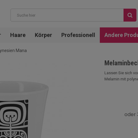
r
Haare
Körper
Professionell
Andere Prod
lynesien Mana
Melaminbech
Lassen Sie sich von
Melamin mit polyn