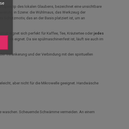
yse
undprinzip des lokalen Glaubens, bezeichnet eine unsichtbare
ätowierung in Szene: die Wühlmaus, das Werkzeug der
es Schutzmotiv, das an der Basis platziert ist, um an
ormat eignet sich perfekt für Kaffee, Tee, Kräutertee oder
jedes
im Freien eignet. Da sie spülmaschinenfest ist, läuft sie auch im
der Verankerung und der Verbindung mit den spirituellen
geleicht, aber nicht für die Mikrowelle geeignet. Handwäsche
chine waschen. Scheuernde Schwämme vermeiden. An einem