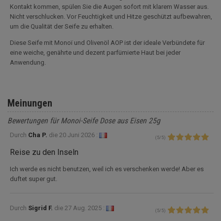
Kontakt kommen, spülen Sie die Augen sofort mit klarem Wasser aus.
Nicht verschlucken. Vor Feuchtigkeit und Hitze geschützt aufbewahren,
um die Qualität der Seife zu erhalten.
Diese Seife mit Monoï und Olivenöl AOP ist der ideale Verbündete für
eine weiche, genährte und dezent parfümierte Haut bei jeder
Anwendung.
Meinungen
Bewertungen für Monoi-Seife Dose aus Eisen 25g
Durch
Cha P.
die
20 Juni 2026 :
(
5
/
5
)
Reise zu den Inseln
Ich werde es nicht benutzen, weil ich es verschenken werde! Aber es
duftet super gut.
Durch
Sigrid F.
die
27 Aug. 2025 :
(
5
/
5
)