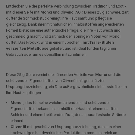
Entdecken Sie die perfekte Verbindung zwischen Tradition und Exotik
mit dieser Seife mit
Monoï
und Olivenöl AOP. Dieses 25 g schwere, zart
duftende Schmuckstück reinigt Ihre Haut sanft und pflegt sie
gleichzeitig. Dank ihrer mit natürlichen Inhaltsstoffen angereicherten
Formel bietet sie eine authentische Pflege, die Ihre Haut weich und
geschmeidig macht und zart nach den sonnigen Noten von Monoï
duftet. Das Produkt wird in einer hübschen
, mit Tiaré-Blüten
verzierten Metalldose
geliefert und ist ideal für den täglichen
Gebrauch oder um es überallhin mitzunehmen.
Diese 25-g-Seife vereint die nährenden Vorteile von
Monoi
und die
schützenden Eigenschaften von Olivenöl mit geschützter
Ursprungsbezeichnung, ein Duo außergewöhnlicher Inhaltsstoffe, um
Ihre Haut zu pflegen.
Monoi
, das für seine weichmachenden und schützenden
Eigenschaften bekannt ist, umhüllt die Haut mit einem sanften
Schleier und einem betörenden Duft, der an paradiesische Strände
erinnert.
Olivenöl
mit geschützter Ursprungsbezeichnung, das aus einer
hochwertigen handwerklichen Produktion stammt, ist reich an