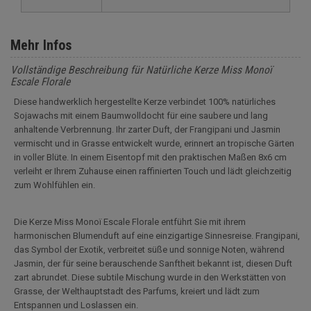
Mehr Infos
Vollständige Beschreibung für Natürliche Kerze Miss Monoï
Escale Florale
Diese handwerklich hergestellte Kerze verbindet 100% natürliches
Sojawachs mit einem Baumwolldocht für eine saubere und lang
anhaltende Verbrennung. Ihr zarter Duft, der Frangipani und Jasmin
vermischt und in Grasse entwickelt wurde, erinnert an tropische Gärten
in voller Blüte. In einem Eisentopf mit den praktischen Maßen 8x6 cm
verleiht er Ihrem Zuhause einen raffinierten Touch und lädt gleichzeitig
zum Wohlfühlen ein.
Die Kerze Miss Monoï Escale Florale entführt Sie mit ihrem
harmonischen Blumenduft auf eine einzigartige Sinnesreise. Frangipani,
das Symbol der Exotik, verbreitet süße und sonnige Noten, während
Jasmin, der für seine berauschende Sanftheit bekannt ist, diesen Duft
zart abrundet. Diese subtile Mischung wurde in den Werkstätten von
Grasse, der Welthauptstadt des Parfums, kreiert und lädt zum
Entspannen und Loslassen ein.